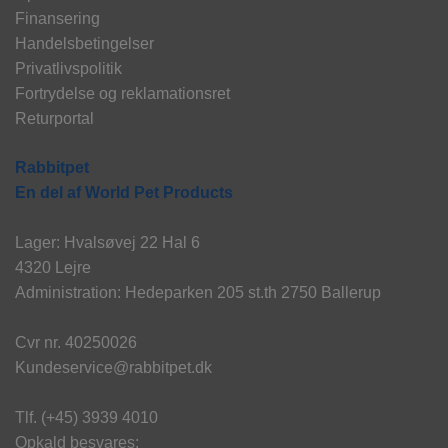
Finansering
Handelsbetingelser
Privatlivspolitik
Fortrydelse og reklamationsret
Returportal
Rabbitpet
En del af World Pet Products
Lager: Hvalsøvej 22 Hal 6
4320 Lejre
Administration: Hedeparken 205 st.th 2750 Ballerup
Cvr nr. 40250026
Kundeservice@rabbitpet.dk
Tlf. (+45) 3939 4010
Opkald besvares: