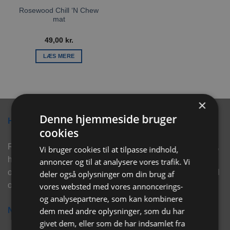
Rosewood Chill ‘N Chew
mat
49,00
kr.
LÆS MERE
×
Denne hjemmeside bruger
Hvorfor vælge Rabbitpet?
cookies
Rabbitpet sælger ikke kun kvalitetsprodukter såsom, foder,
Vi bruger cookies til at tilpasse indhold,
hø, aktivering, strøelse mm. til vores kunder. Vi hjælper
annoncer og til at analysere vores trafik. Vi
også med rådgivning, så tøv ikke med at skrive eller ring til
deler også oplysninger om din brug af
os for hjælp..
vores websted med vores annoncerings-
og analysepartnere, som kan kombinere
Nyhedsbrev
dem med andre oplysninger, som du har
givet dem, eller som de har indsamlet fra