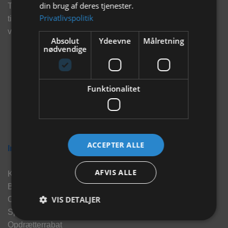
din brug af deres tjenester.
Tilmeld dig vores nyhedsbrev og eksklusive tilbud og få
Privatlivspolitik
tilbud på mail før andre gør. Vi vil holde dig opdateret med
vores seneste information, produkter og tilbud.
Absolut
Ydeevne
Målretning
nødvendige
Funktionalitet
ACCEPTER ALLE
Information
AFVIS ALLE
Kontakt
Brand
VIS DETALJER
Om os
Sponsorater
Opdrætterrabat