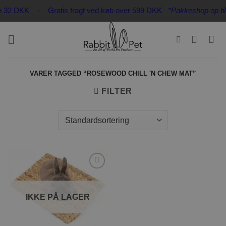
Fortsæt
 kun 32 DKK - Gratis fragt ved køb over 599 DKK
*Pakkeshop op til 
til
indhold
VARER TAGGED “ROSEWOOD CHILL 'N CHEW MAT”
FILTER
Tilføj til
ønskeliste
IKKE PÅ LAGER