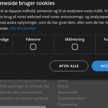
meside bruger cookies
til at tilpasse indhold, annoncer og til at analysere vores trafik. V
in brug af vores websted med vores annoncerings- og analysepa
d andre oplysninger, som du har givet dem, eller som de har in
nester.
Privatlivspolitik
ndige
Ydeevne
Målretning
Fu
hedsbrev
Information
AFVIS ALLE
ACC
meld dig vores nyhedsbrev og
Kontakt
klusive tilbud og få tilbud på
Brand
l før andre gør. Vi vil holde dig
Om os
ateret med vores seneste
Sponsorater
ormation, produkter og tilbud.
Opdrætterrabat
Finansering