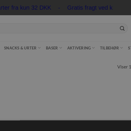
rter fra kun 32 DKK - Gratis fragt ved køb ove
SNACKS & URTER
BASER
AKTIVERING
TILBEHØR
S
Viser 1