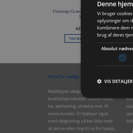
Denne hjem
Flamingo Græs tunnel m. Gulerod
Vi bruger cookies 
125G
oplysninger om d
kombinere dem me
62,00
kr.
brug af deres tje
TILFØJ TIL KURV
Absolut nødve
Hvorfor vælge Rabbitpet?
Ny
VIS DETALJER
Rabbitpet sælger ikke kun
Til
kvalitetsprodukter såsom, foder,
eks
hø, aktivering, strøelse mm. til
mai
vores kunder. Vi hjælper også
opd
med rådgivning, så tøv ikke med
inf
at skrive eller ring til os for hjælp..