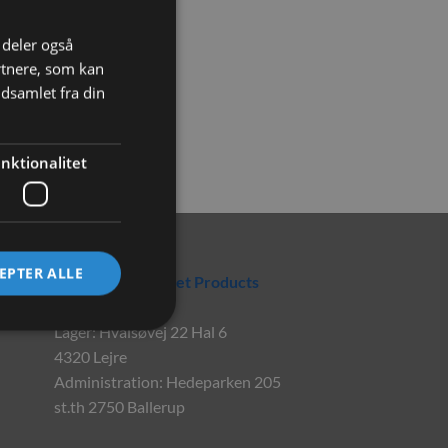
i deler også
rtnere, som kan
dsamlet fra din
nktionalitet
Rabbitpet
EPTER ALLE
En del af World Pet Products
Lager: Hvalsøvej 22 Hal 6
4320 Lejre
Administration: Hedeparken 205
st.th 2750 Ballerup