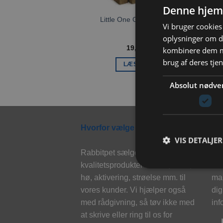
Denne hjem
Little One Græssticks 85g
Vi bruger cookies 
oplysninger om d
19,00
kr.
kombinere dem me
brug af deres tje
LÆS MERE
Absolut nødve
Hvorfor vælge Rabbitpet?
Ny
VIS DETALJER
Rabbitpet sælger ikke kun
Til
kvalitetsprodukter såsom, foder,
eks
hø, aktivering, strøelse mm. til
mai
vores kunder. Vi hjælper også
dig
med rådgivning, så tøv ikke med
inf
at skrive eller ring til os for