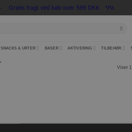
- Gratis fragt ved køb over 599 DKK
*Pakkeshop op
SNACKS & URTER
BASER
AKTIVERING
TILBEHØR
”
Viser 1