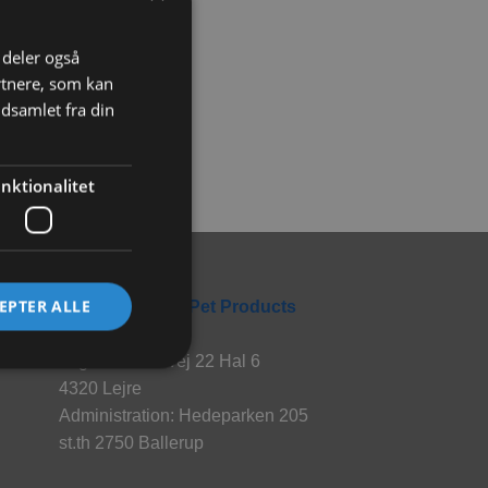
i deler også
rtnere, som kan
dsamlet fra din
nktionalitet
Rabbitpet
EPTER ALLE
En del af World Pet Products
Lager: Hvalsøvej 22 Hal 6
4320 Lejre
Administration: Hedeparken 205
st.th 2750 Ballerup