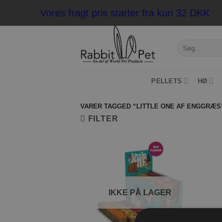
Fortsæt
Vores fragt pris starter fra kun 32 DKK 
til
indhold
Søg
efter:
PELLETS
HØ
VARER TAGGED “LITTLE ONE AF ENGGRÆS
FILTER
Tilføj til
ønskeliste
IKKE PÅ LAGER