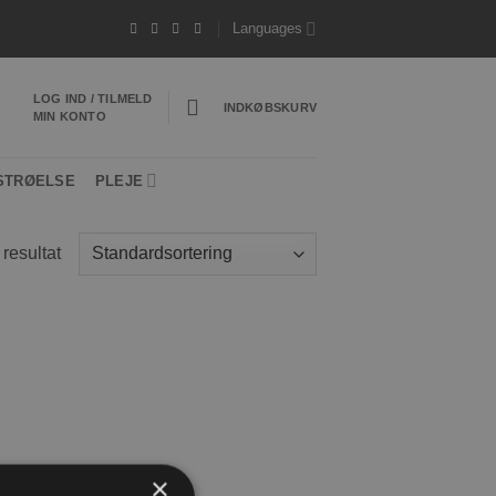
 til 20 kg*
- Hurtig levering 1-3 hverdage
*V
Languages
LOG IND / TILMELD
INDKØBSKURV
MIN KONTO
STRØELSE
PLEJE
 resultat
×