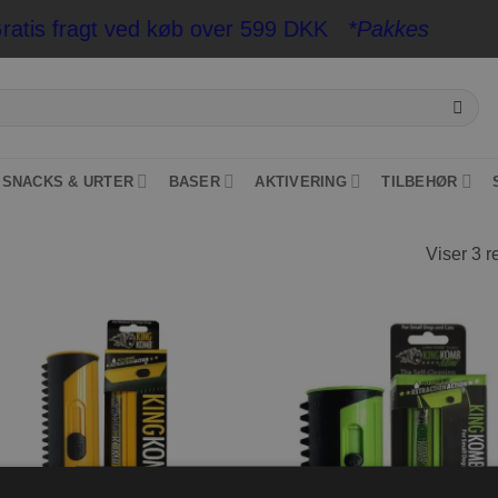
tis fragt ved køb over 599 DKK
*Pakkeshop op til
SNACKS & URTER
BASER
AKTIVERING
TILBEHØR
Viser 3 r
Tilføj til
Tilføj ti
ønskeliste
ønskeli