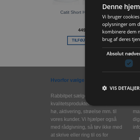
Denne hjem
K
Catit Short Hair grooming kit
Vi bruger cookies 
oplysninger om d
449,00
kr.
kombinere dem me
brug af deres tje
TILFØJ TIL KURV
Absolut nødve
Hvorfor vælge Rabbitpet?
Ny
VIS DETALJER
Rabbitpet sælger ikke kun
Til
kvalitetsprodukter såsom, foder,
eks
hø, aktivering, strøelse mm. til
mai
vores kunder. Vi hjælper også
dig
med rådgivning, så tøv ikke med
inf
at skrive eller ring til os for