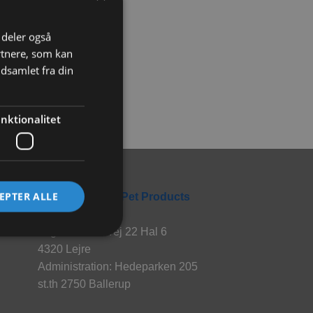
ni
i deler også
rtnere, som kan
dsamlet fra din
nktionalitet
Rabbitpet
EPTER ALLE
En del af World Pet Products
Lager: Hvalsøvej 22 Hal 6
4320 Lejre
Administration: Hedeparken 205
st.th 2750 Ballerup