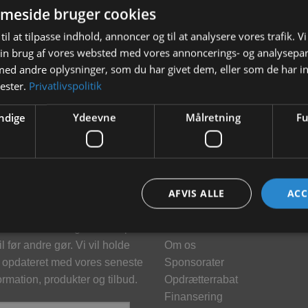
meside bruger cookies
ing Komb Retraction Action Gul
King Komb Retraction Action Mi
til at tilpasse indhold, annoncer og til at analysere vores trafik. V
14cm
Grøn 7cm
in brug af vores websted med vores annoncerings- og analysepa
189,00
kr.
149,00
kr.
d andre oplysninger, som du har givet dem, eller som de har in
nester.
Privatlivspolitik
TILFØJ TIL KURV
TILFØJ TIL KURV
ndige
Ydeevne
Målretning
Fu
hedsbrev
Information
AFVIS ALLE
ACC
meld dig vores nyhedsbrev og
Kontakt
klusive tilbud og få tilbud på
Brand
l før andre gør. Vi vil holde
Om os
 opdateret med vores seneste
Sponsorater
ormation, produkter og tilbud.
Opdrætterrabat
Finansering