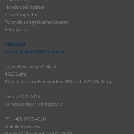
Handelsbetingelser
Privatlivspolitik
Fortrydelse og reklamationsret
Returportal
Rabbitpet
En del af World Pet Products
Lager: Hvalsøvej 22 Hal 6
4320 Lejre
Administration: Hedeparken 205 st.th 2750 Ballerup
Cvr nr. 40250026
Kundeservice@rabbitpet.dk
Tlf. (+45) 3939 4010
Opkald besvares:
Tirsdag & Torsdag kl 16:00-18:00