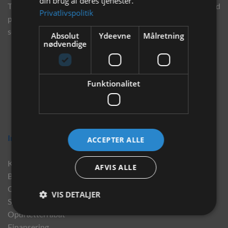
din brug af deres tjenester.
Tilmeld dig vores nyhedsbrev og eksklusive tilbud og få tilbud
Privatlivspolitik
på mail før andre gør. Vi vil holde dig opdateret med vores
seneste information, produkter og tilbud.
Absolut
Ydeevne
Målretning
nødvendige
Funktionalitet
Information
ACCEPTER ALLE
Kontakt
AFVIS ALLE
Brand
Om os
VIS DETALJER
Sponsorater
Opdrætterrabat
Finansering