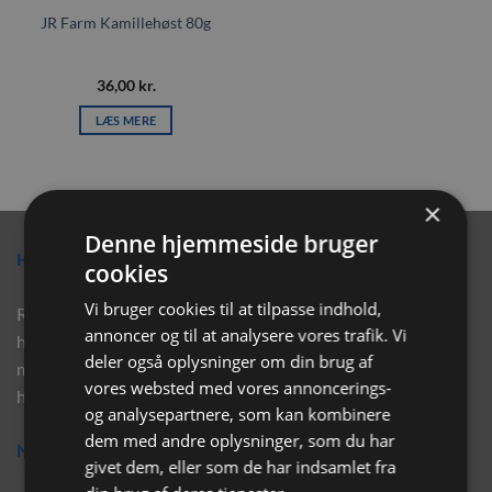
JR Farm Kamillehøst 80g
36,00
kr.
LÆS MERE
×
Denne hjemmeside bruger
Hvorfor vælge Rabbitpet?
cookies
Vi bruger cookies til at tilpasse indhold,
Rabbitpet sælger ikke kun kvalitetsprodukter såsom, foder,
annoncer og til at analysere vores trafik. Vi
hø, aktivering, strøelse mm. til vores kunder. Vi hjælper også
deler også oplysninger om din brug af
med rådgivning, så tøv ikke med at skrive eller ring til os for
vores websted med vores annoncerings-
hjælp..
og analysepartnere, som kan kombinere
dem med andre oplysninger, som du har
Nyhedsbrev
givet dem, eller som de har indsamlet fra