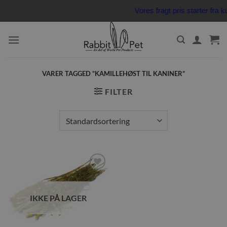
Fortsæt
Vores fragt pris starter fr
til
indhold
VARER TAGGED “KAMILLEHØST TIL KANINER”
FILTER
Tilføj til
ønskeliste
IKKE PÅ LAGER