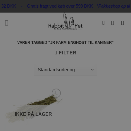
Fortsæt
kun 32 DKK - Gratis fragt ved køb over 599 DKK
*Pakkeshop op til 2
til
indhold
VARER TAGGED “JR FARM ENGHØST TIL KANINER”
FILTER
Tilføj til
ønskeliste
IKKE PÅ LAGER