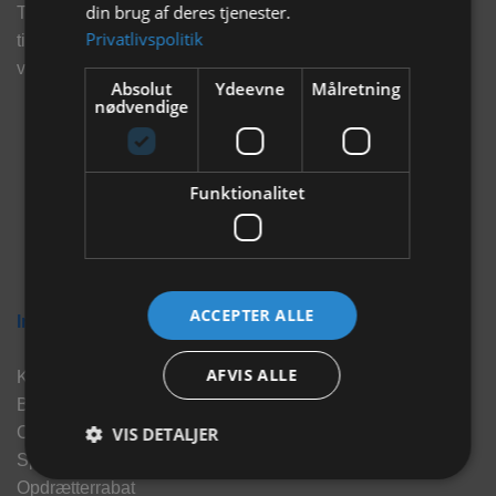
din brug af deres tjenester.
Tilmeld dig vores nyhedsbrev og eksklusive tilbud og få
Privatlivspolitik
tilbud på mail før andre gør. Vi vil holde dig opdateret med
vores seneste information, produkter og tilbud.
Absolut
Ydeevne
Målretning
nødvendige
Funktionalitet
ACCEPTER ALLE
Information
AFVIS ALLE
Kontakt
Brand
VIS DETALJER
Om os
Sponsorater
Opdrætterrabat