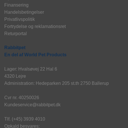
Finansering
Handelsbetingelser
Privatlivspolitik
Fortrydelse og reklamationsret
Returportal
Rabbitpet
En del af World Pet Products
Lager: Hvalsøvej 22 Hal 6
4320 Lejre
Administration: Hedeparken 205 st.th 2750 Ballerup
Cvr nr. 40250026
Kundeservice@rabbitpet.dk
Tlf. (+45) 3939 4010
Opkald besvares: