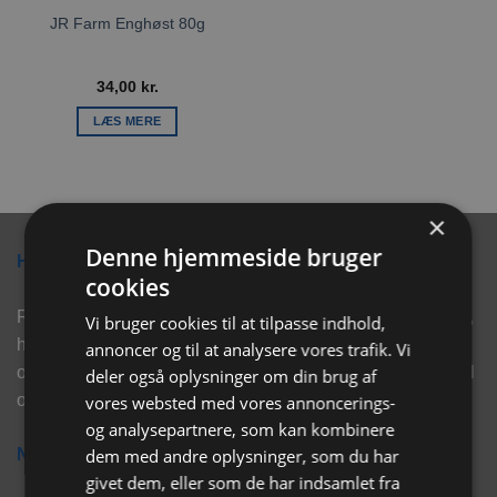
JR Farm Enghøst 80g
34,00
kr.
LÆS MERE
×
Denne hjemmeside bruger
Hvorfor vælge Rabbitpet?
cookies
Rabbitpet sælger ikke kun kvalitetsprodukter såsom, foder,
Vi bruger cookies til at tilpasse indhold,
hø, aktivering, strøelse mm. til vores kunder. Vi hjælper
annoncer og til at analysere vores trafik. Vi
også med rådgivning, så tøv ikke med at skrive eller ring til
deler også oplysninger om din brug af
os for hjælp..
vores websted med vores annoncerings-
og analysepartnere, som kan kombinere
dem med andre oplysninger, som du har
Nyhedsbrev
givet dem, eller som de har indsamlet fra