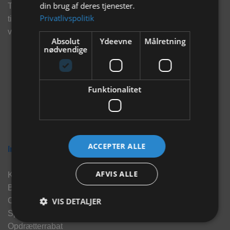
din brug af deres tjenester.
Tilmeld dig vores nyhedsbrev og eksklusive tilbud og få
Privatlivspolitik
tilbud på mail før andre gør. Vi vil holde dig opdateret med
vores seneste information, produkter og tilbud.
Absolut
Ydeevne
Målretning
nødvendige
Funktionalitet
ACCEPTER ALLE
Information
AFVIS ALLE
Kontakt
Brand
VIS DETALJER
Om os
Sponsorater
Opdrætterrabat