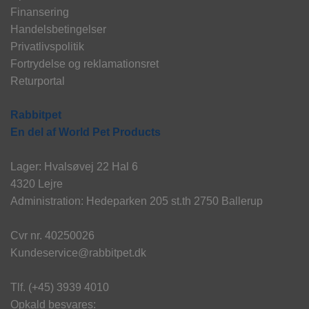
Finansering
Handelsbetingelser
Privatlivspolitik
Fortrydelse og reklamationsret
Returportal
Rabbitpet
En del af World Pet Products
Lager: Hvalsøvej 22 Hal 6
4320 Lejre
Administration: Hedeparken 205 st.th 2750 Ballerup
Cvr nr. 40250026
Kundeservice@rabbitpet.dk
Tlf. (+45) 3939 4010
Opkald besvares: