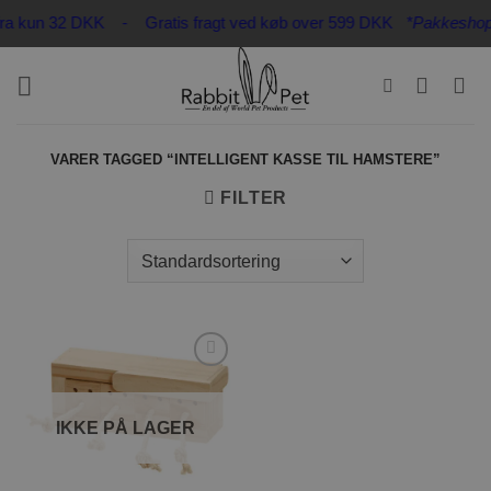
Fortsæt
r fra kun 32 DKK - Gratis fragt ved køb over 599 DKK
*Pakkeshop op
til
indhold
VARER TAGGED “INTELLIGENT KASSE TIL HAMSTERE”
FILTER
Tilføj til
ønskeliste
IKKE PÅ LAGER