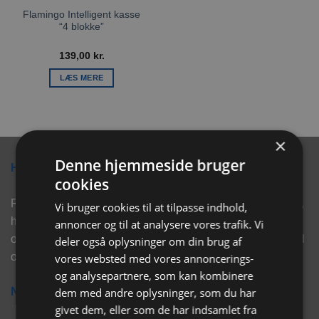
Flamingo Intelligent kasse
“4 blokke”
139,00
kr.
LÆS MERE
×
Denne hjemmeside bruger
Hvorfor vælge Rabbitpet?
cookies
Rabbitpet sælger ikke kun kvalitetsprodukter såsom, foder,
Vi bruger cookies til at tilpasse indhold,
hø, aktivering, strøelse mm. til vores kunder. Vi hjælper
annoncer og til at analysere vores trafik. Vi
også med rådgivning, så tøv ikke med at skrive eller ring til
deler også oplysninger om din brug af
os for hjælp..
vores websted med vores annoncerings-
og analysepartnere, som kan kombinere
dem med andre oplysninger, som du har
Nyhedsbrev
givet dem, eller som de har indsamlet fra