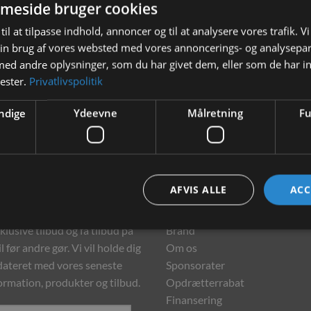
meside bruger cookies
Eat Slow Live Longer Puzzle
Eat Slow Live Longer Puzzle
til at tilpasse indhold, annoncer og til at analysere vores trafik. V
Triangle
Rectangle
in brug af vores websted med vores annoncerings- og analysepa
d andre oplysninger, som du har givet dem, eller som de har in
149,00
kr.
179,00
kr.
nester.
Privatlivspolitik
TILFØJ TIL KURV
LÆS MERE
ndige
Ydeevne
Målretning
Fu
hedsbrev
Information
AFVIS ALLE
ACC
meld dig vores nyhedsbrev og
Kontakt
klusive tilbud og få tilbud på
Brand
l før andre gør. Vi vil holde dig
Om os
ateret med vores seneste
Sponsorater
ormation, produkter og tilbud.
Opdrætterrabat
Finansering