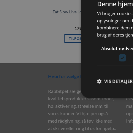
Denne hjem
Eat Slow Live Longer Puzzle Circle
Vi bruger cookies 
oplysninger om d
kombinere dem me
179,00
kr.
brug af deres tje
TILFØJ TIL KURV
Absolut nødve
Hvorfor vælge Rabbitpet?
Ny
VIS DETALJER
Rabbitpet sælger ikke kun
Til
kvalitetsprodukter såsom, foder,
eks
hø, aktivering, strøelse mm. til
mai
vores kunder. Vi hjælper også
opd
med rådgivning, så tøv ikke med
inf
at skrive eller ring til os for hjælp..