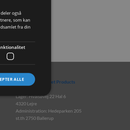
i deler også
rtnere, som kan
dsamlet fra din
nktionalitet
Rabbitpet
EPTER ALLE
En del af World Pet Products
Lager: Hvalsøvej 22 Hal 6
4320 Lejre
Administration: Hedeparken 205
st.th 2750 Ballerup