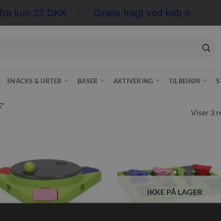
 fra kun 32 DKK - Gratis fragt ved køb over 59
SNACKS & URTER
BASER
AKTIVERING
TILBEHØR
S
E”
Viser 3 r
Tilføj til
Tilføj t
ønskeliste
ønskeli
IKKE PÅ LAGER