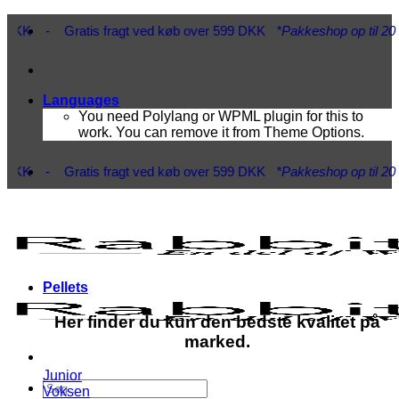
Fortsæt
K - Gratis fragt ved køb over 599 DKK
*Pakkeshop op til 20 kg*
- Hu
til
indhold
Languages
You need Polylang or WPML plugin for this to
work. You can remove it from Theme Options.
K - Gratis fragt ved køb over 599 DKK
*Pakkeshop op til 20 kg*
- Hu
Pellets
Her finder du kun den bedste kvalitet på
marked.
Junior
Søg
Voksen