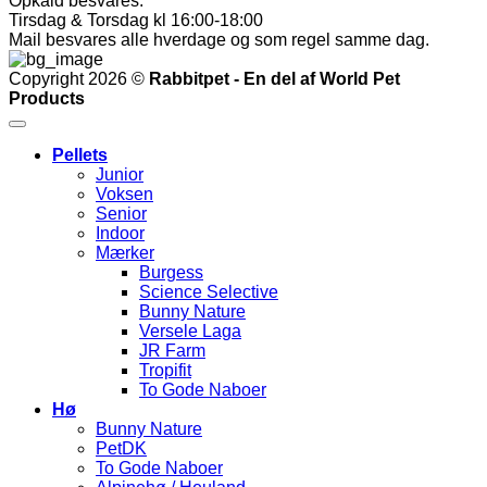
Opkald besvares:
Tirsdag & Torsdag kl 16:00-18:00
Mail besvares alle hverdage og som regel samme dag.
Copyright 2026 ©
Rabbitpet - En del af World Pet
Products
Pellets
Junior
Voksen
Senior
Indoor
Mærker
Burgess
Science Selective
Bunny Nature
Versele Laga
JR Farm
Tropifit
To Gode Naboer
Hø
Bunny Nature
PetDK
To Gode Naboer