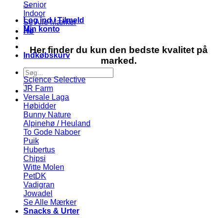
efter:
Senior
Indoor
Log ind / Tilmeld
Se Alle Mærker
Min konto
Hø
Her finder du kun den bedste kvalitet på
Indkøbskurv
marked.
Søg
Science Selective
efter:
JR Farm
Versale Laga
Høbidder
Bunny Nature
Alpinehø / Heuland
To Gode Naboer
Puik
Hubertus
Chipsi
Witte Molen
PetDK
Vadigran
Jowadel
Se Alle Mærker
Snacks & Urter