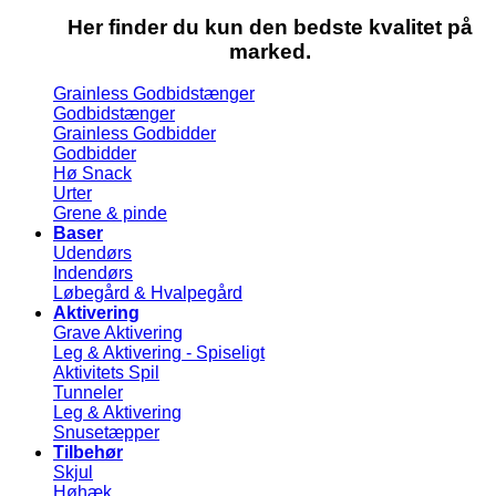
Her finder du kun den bedste kvalitet på
marked.
Grainless Godbidstænger
Godbidstænger
Grainless Godbidder
Godbidder
Hø Snack
Urter
Grene & pinde
Baser
Udendørs
Indendørs
Løbegård & Hvalpegård
Aktivering
Grave Aktivering
Leg & Aktivering - Spiseligt
Aktivitets Spil
Tunneler
Leg & Aktivering
Snusetæpper
Tilbehør
Skjul
Høhæk