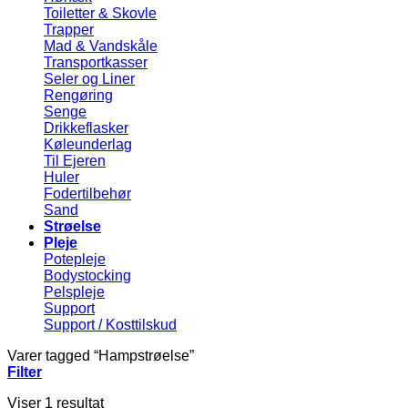
Toiletter & Skovle
Trapper
Mad & Vandskåle
Transportkasser
Seler og Liner
Rengøring
Senge
Drikkeflasker
Køleunderlag
Til Ejeren
Huler
Fodertilbehør
Sand
Strøelse
Pleje
Potepleje
Bodystocking
Pelspleje
Support
Support / Kosttilskud
Varer tagged “Hampstrøelse”
Filter
Viser 1 resultat