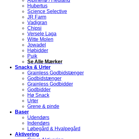
Alpinehø / Heuland
Hubertus
Science Selective
JR Farm
Vadigran
Chipsi
Versele Laga
Witte Molen
Jowadel
Høbidder
Puik
Se Alle Mærker
Snacks & Urter
Grainless Godbidstænger
Godbidstænger
Grainless Godbidder
Godbidder
Hø Snack
Urter
Grene & pinde
Baser
Udendørs
Indendørs
Løbegård & Hvalpegård
Aktivering