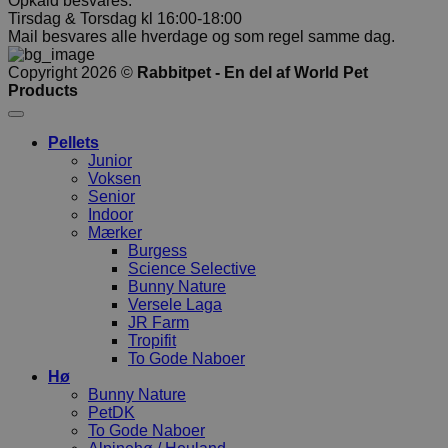
Opkald besvares:
Tirsdag & Torsdag kl 16:00-18:00
Mail besvares alle hverdage og som regel samme dag.
Copyright 2026 ©
Rabbitpet - En del af World Pet
Products
Pellets
Junior
Voksen
Senior
Indoor
Mærker
Burgess
Science Selective
Bunny Nature
Versele Laga
JR Farm
Tropifit
To Gode Naboer
Hø
Bunny Nature
PetDK
To Gode Naboer