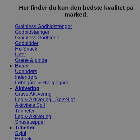
Her finder du kun den bedste kvalitet på
marked.
Grainless Godbidstænger
Godbidstænger
Grainless Godbidder
Godbidder
Hø Snack
Urter
Grene & pinde
Baser
Udendørs
Indendørs
Løbegård & Hvalpegård
Aktivering
Grave Aktivering
Leg & Aktivering - Spiseligt
Aktivitets Spil
Tunneler
Leg & Aktivering
Snusetæpper
Tilbehør
Skjul
Høhæk