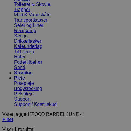
Toiletter & Skovle
Trapper
Mad & Vandskåle
Transportkasser
Seler og Liner
Rengøring
Senge
Drikkeflasker
Køleunderlag
Til Ejeren
Huler
Fodertilbehør
Sand
Strøelse
Pleje
Potepleje
Bodystocking
Pelspleje
Support
Support / Kosttilskud
Varer tagged “FOOD BARREL JUNE 4”
Filter
Viser 1 resultat