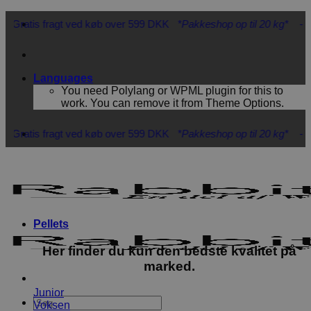
Fortsæt
is fragt ved køb over 599 DKK
*Pakkeshop op til 20 kg*
- Hurtig le
til
indhold
Languages
You need Polylang or WPML plugin for this to
work. You can remove it from Theme Options.
is fragt ved køb over 599 DKK
*Pakkeshop op til 20 kg*
- Hurtig le
Pellets
Her finder du kun den bedste kvalitet på
marked.
Junior
Søg
Voksen