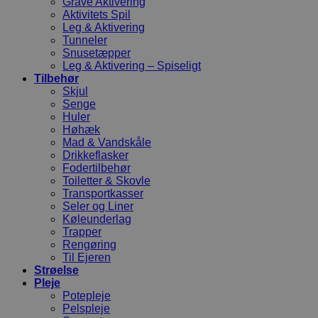
Grave Aktivering
Aktivitets Spil
Leg & Aktivering
Tunneler
Snusetæpper
Leg & Aktivering – Spiseligt
Tilbehør
Skjul
Senge
Huler
Høhæk
Mad & Vandskåle
Drikkeflasker
Fodertilbehør
Toiletter & Skovle
Transportkasser
Seler og Liner
Køleunderlag
Trapper
Rengøring
Til Ejeren
Strøelse
Pleje
Potepleje
Pelspleje