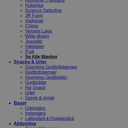
Alpinehø / Heuland
Hubertus
Science Selective
JR Farm
Vadigran
Chipsi
Versele Laga
Witte Molen
Jowadel
Høbidder
Puik
Se Alle Mærker
Snacks & Urter
Grainless Godbidstænger
Godbidstænger
Grainless Godbidder
Godbidder
Hø Snack
Urter
Grene & pinde
Baser
Udendørs
Indendørs
Løbegård & Hvalpegård
Aktivering