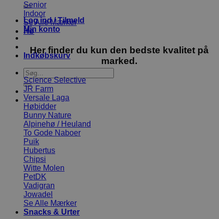
efter:
Senior
Indoor
Log ind / Tilmeld
Se Alle Mærker
Min konto
Hø
Her finder du kun den bedste kvalitet på
Indkøbskurv
marked.
Søg
Science Selective
efter:
JR Farm
Versale Laga
Høbidder
Bunny Nature
Alpinehø / Heuland
To Gode Naboer
Puik
Hubertus
Chipsi
Witte Molen
PetDK
Vadigran
Jowadel
Se Alle Mærker
Snacks & Urter