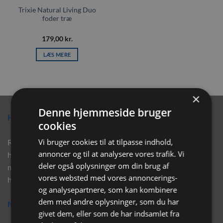
Trixie Natural Living Duo
foder træ
179,00
kr.
LÆS MERE
×
Denne hjemmeside bruger
Hvorfor vælge Rabbitpet?
cookies
Vi bruger cookies til at tilpasse indhold,
Rabbitpet sælger ikke kun kvalitetsprodukter såsom, foder,
annoncer og til at analysere vores trafik. Vi
hø, aktivering, strøelse mm. til vores kunder. Vi hjælper også
deler også oplysninger om din brug af
med rådgivning, så tøv ikke med at skrive eller ring til os for
vores websted med vores annoncerings-
hjælp..
og analysepartnere, som kan kombinere
dem med andre oplysninger, som du har
Nyhedsbrev
givet dem, eller som de har indsamlet fra