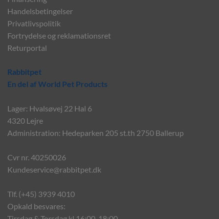
Handelsbetingelser
Privatlivspolitik
Fortrydelse og reklamationsret
Returportal
Rabbitpet
En del af World Pet Products
Lager: Hvalsøvej 22 Hal 6
4320 Lejre
Administration: Hedeparken 205 st.th 2750 Ballerup
Cvr nr. 40250026
Kundeservice@rabbitpet.dk
Tlf. (+45) 3939 4010
Opkald besvares:
Tirsdag & Torsdag kl 16:00-18:00