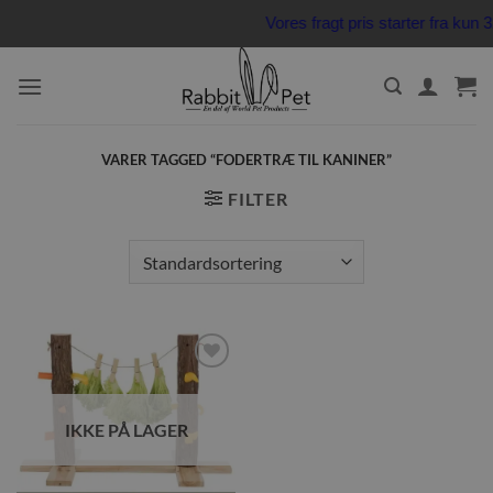
Fortsæt
Vores fragt pris starter fra ku
til
indhold
VARER TAGGED “FODERTRÆ TIL KANINER”
FILTER
Tilføj til
ønskeliste
IKKE PÅ LAGER