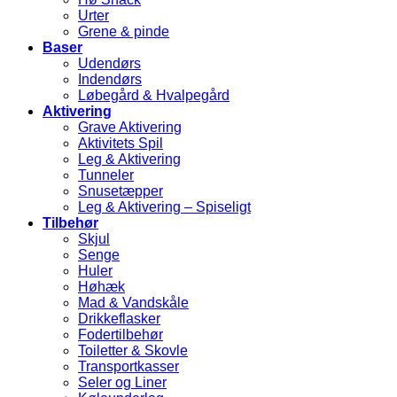
Urter
Grene & pinde
Baser
Udendørs
Indendørs
Løbegård & Hvalpegård
Aktivering
Grave Aktivering
Aktivitets Spil
Leg & Aktivering
Tunneler
Snusetæpper
Leg & Aktivering – Spiseligt
Tilbehør
Skjul
Senge
Huler
Høhæk
Mad & Vandskåle
Drikkeflasker
Fodertilbehør
Toiletter & Skovle
Transportkasser
Seler og Liner