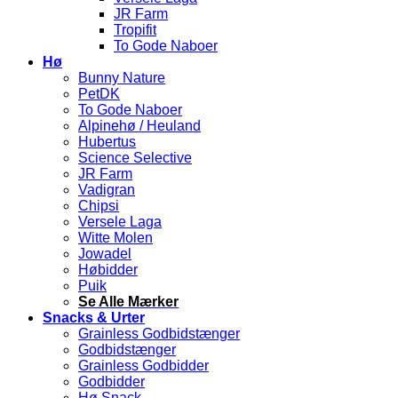
JR Farm
Tropifit
To Gode Naboer
Hø
Bunny Nature
PetDK
To Gode Naboer
Alpinehø / Heuland
Hubertus
Science Selective
JR Farm
Vadigran
Chipsi
Versele Laga
Witte Molen
Jowadel
Høbidder
Puik
Se Alle Mærker
Snacks & Urter
Grainless Godbidstænger
Godbidstænger
Grainless Godbidder
Godbidder
Hø Snack