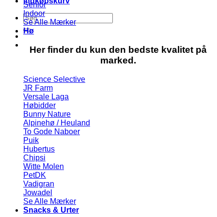
Indkøbskurv
Senior
Indoor
Søg
Se Alle Mærker
efter:
Hø
Her finder du kun den bedste kvalitet på
marked.
Science Selective
JR Farm
Versale Laga
Høbidder
Bunny Nature
Alpinehø / Heuland
To Gode Naboer
Puik
Hubertus
Chipsi
Witte Molen
PetDK
Vadigran
Jowadel
Se Alle Mærker
Snacks & Urter