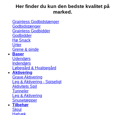
Her finder du kun den bedste kvalitet på
marked.
Grainless Godbidstænger
Godbidstænger
Grainless Godbidder
Godbidder
Hø Snack
Urter
Grene & pinde
Baser
Udendørs
Indendørs
Løbegård & Hvalpegård
Aktivering
Grave Aktivering
Leg & Aktivering - Spiseligt
Aktivitets Spil
Tunneler
Leg & Aktivering
Snusetæpper
Tilbehør
Skjul
Høhæk