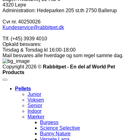
4320 Lejre
Administration: Hedeparken 205 st.th 2750 Ballerup
Cvr nr. 40250026
Kundeservice@rabbitpet.dk
Tlf. (+45) 3939 4010
Opkald besvares:
Tirsdag & Torsdag kl 16:00-18:00
Mail besvares alle hverdage og som regel samme dag.
Copyright 2026 ©
Rabbitpet - En del af World Pet
Products
Pellets
Junior
Voksen
Senior
Indoor
Mærker
Burgess
Science Selective
Bunny Nature
Versele Laga