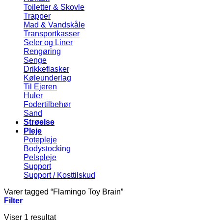
Toiletter & Skovle
Trapper
Mad & Vandskåle
Transportkasser
Seler og Liner
Rengøring
Senge
Drikkeflasker
Køleunderlag
Til Ejeren
Huler
Fodertilbehør
Sand
Strøelse
Pleje
Potepleje
Bodystocking
Pelspleje
Support
Support / Kosttilskud
Varer tagged “Flamingo Toy Brain”
Filter
Viser 1 resultat