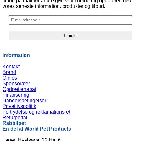
tilbud på mail før andre gør. Vi vil holde dig opdateret med
vores seneste information, produkter og tilbud.
Information
Kontakt
Brand
Om os
Sponsorater
Opdrætterrabat
Finansering
Handelsbetingelser
Privatlivspolitik
Fortrydelse og reklamationsret
Returportal
Rabbitpet
En del af World Pet Products
Lager: Hvalsøvej 22 Hal 6