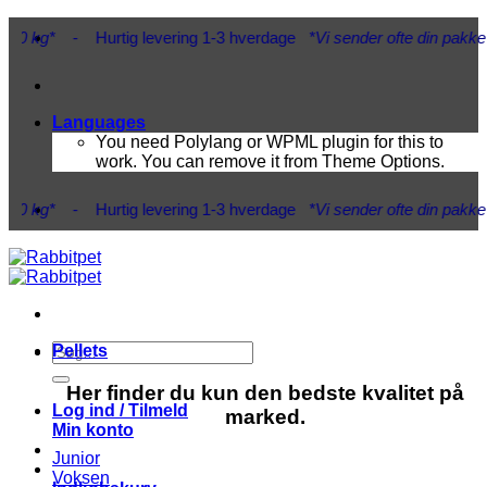
Fortsæt
0 kg*
- Hurtig levering 1-3 hverdage
*Vi sender ofte din pakke in
til
indhold
Languages
You need Polylang or WPML plugin for this to
work. You can remove it from Theme Options.
0 kg*
- Hurtig levering 1-3 hverdage
*Vi sender ofte din pakke in
Søg
Pellets
efter:
Her finder du kun den bedste kvalitet på
Log ind / Tilmeld
marked.
Min konto
Junior
Voksen