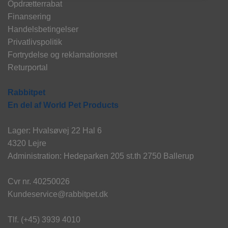
Opdrætterrabat
Finansering
Handelsbetingelser
Privatlivspolitik
Fortrydelse og reklamationsret
Returportal
Rabbitpet
En del af World Pet Products
Lager: Hvalsøvej 22 Hal 6
4320 Lejre
Administration: Hedeparken 205 st.th 2750 Ballerup
Cvr nr. 40250026
Kundeservice@rabbitpet.dk
Tlf. (+45) 3939 4010