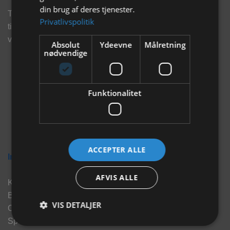
din brug af deres tjenester.
Tilmeld dig vores nyhedsbrev og eksklusive tilbud og få
Privatlivspolitik
tilbud på mail før andre gør. Vi vil holde dig opdateret med
vores seneste information, produkter og tilbud.
Absolut
Ydeevne
Målretning
nødvendige
Funktionalitet
ACCEPTER ALLE
Information
AFVIS ALLE
Kontakt
Brand
VIS DETALJER
Om os
Sponsorater