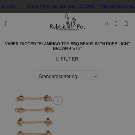
Fortsæt
kun 32 DKK - Gratis fragt ved køb over 599 DKK
*Pakkeshop op til 20
til
indhold
VARER TAGGED “FLAMINGO TOY BBQ BEADS WITH ROPE LIGHT
BROWN 4 STK”
FILTER
Tilføj til
ønskeliste