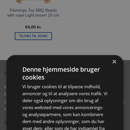
Flamingo Toy BBQ Beads
with rope Light brown 15 cm
64,00
kr.
TILFØJ TIL KURV
×
Denne hjemmeside bruger
Hvorfor vælge Rabbitpet?
cookies
Vi bruger cookies til at tilpasse indhold,
Rabbitpet sælger ikke kun kvalitetsprodukter såsom, foder,
annoncer og til at analysere vores trafik. Vi
hø, aktivering, strøelse mm. til vores kunder. Vi hjælper
deler også oplysninger om din brug af
også med rådgivning, så tøv ikke med at skrive eller ring til
vores websted med vores annoncerings-
os for hjælp..
og analysepartnere, som kan kombinere
dem med andre oplysninger, som du har
Nyhedsbrev
givet dem, eller som de har indsamlet fra