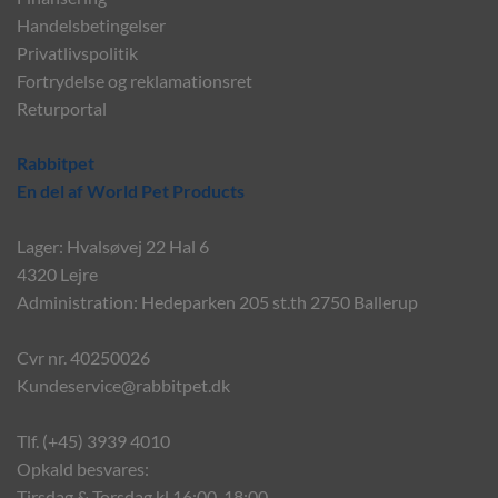
Handelsbetingelser
Privatlivspolitik
Fortrydelse og reklamationsret
Returportal
Rabbitpet
En del af World Pet Products
Lager: Hvalsøvej 22 Hal 6
4320 Lejre
Administration: Hedeparken 205 st.th 2750 Ballerup
Cvr nr. 40250026
Kundeservice@rabbitpet.dk
Tlf. (+45) 3939 4010
Opkald besvares:
Tirsdag & Torsdag kl 16:00-18:00