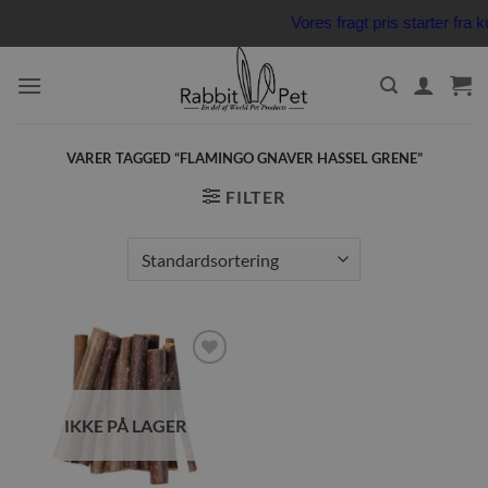
Fortsæt
Vores fragt pris starter fr
til
indhold
VARER TAGGED “FLAMINGO GNAVER HASSEL GRENE”
FILTER
Tilføj til
ønskeliste
IKKE PÅ LAGER