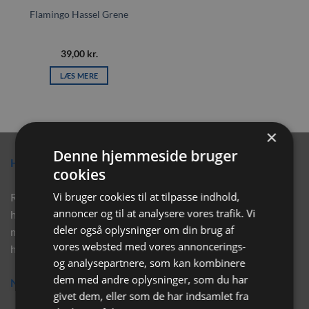
Flamingo Hassel Grene
39,00
kr.
LÆS MERE
×
Denne hjemmeside bruger
Hvorfor vælge Rabbitpet?
cookies
Vi bruger cookies til at tilpasse indhold,
Rabbitpet sælger ikke kun kvalitetsprodukter såsom, foder,
annoncer og til at analysere vores trafik. Vi
hø, aktivering, strøelse mm. til vores kunder. Vi hjælper også
deler også oplysninger om din brug af
med rådgivning, så tøv ikke med at skrive eller ring til os for
vores websted med vores annoncerings-
hjælp..
og analysepartnere, som kan kombinere
dem med andre oplysninger, som du har
Nyhedsbrev
givet dem, eller som de har indsamlet fra