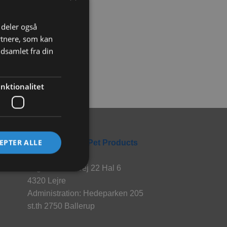
i deler også
rtnere, som kan
dsamlet fra din
nktionalitet
Rabbitpet
EPTER ALLE
En del af World Pet Products
Lager: Hvalsøvej 22 Hal 6
4320 Lejre
Administration: Hedeparken 205
st.th 2750 Ballerup