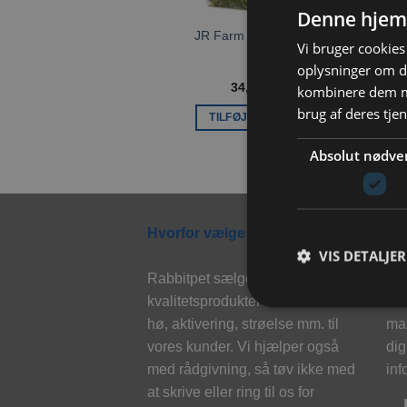
Denne hjem
JR Farm Engurt 150g
Vi bruger cookies 
oplysninger om d
34,00
kr.
kombinere dem me
brug af deres tje
TILFØJ TIL KURV
Absolut nødve
Hvorfor vælge Rabbitpet?
Ny
VIS DETALJER
Rabbitpet sælger ikke kun
Til
kvalitetsprodukter såsom, foder,
eks
hø, aktivering, strøelse mm. til
mai
vores kunder. Vi hjælper også
dig
med rådgivning, så tøv ikke med
inf
at skrive eller ring til os for