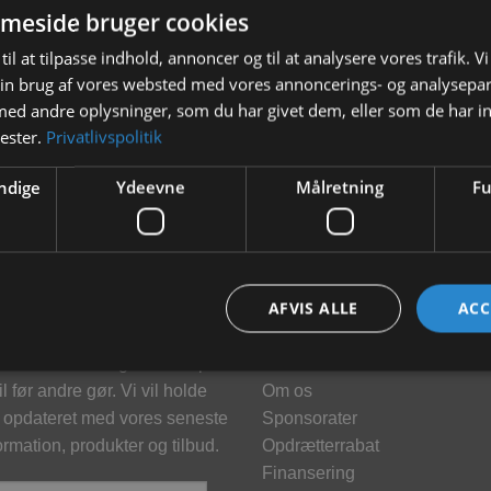
meside bruger cookies
til at tilpasse indhold, annoncer og til at analysere vores trafik. V
in brug af vores websted med vores annoncerings- og analysepa
d andre oplysninger, som du har givet dem, eller som de har in
nester.
Privatlivspolitik
ndige
Ydeevne
Målretning
Fu
hedsbrev
Information
AFVIS ALLE
ACC
meld dig vores nyhedsbrev og
Kontakt
klusive tilbud og få tilbud på
Brand
l før andre gør. Vi vil holde
Om os
 opdateret med vores seneste
Sponsorater
ormation, produkter og tilbud.
Opdrætterrabat
Finansering