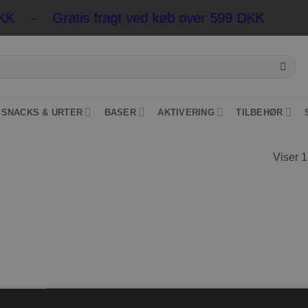
 DKK - Gratis fragt ved køb over 599 DKK
*Pakkes
SNACKS & URTER
BASER
AKTIVERING
TILBEHØR
Viser 1