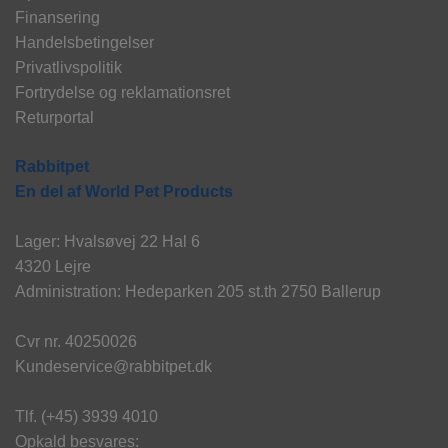
Finansering
Handelsbetingelser
Privatlivspolitik
Fortrydelse og reklamationsret
Returportal
Rabbitpet
En del af World Pet Products
Lager: Hvalsøvej 22 Hal 6
4320 Lejre
Administration: Hedeparken 205 st.th 2750 Ballerup
Cvr nr. 40250026
Kundeservice@rabbitpet.dk
Tlf. (+45) 3939 4010
Opkald besvares: