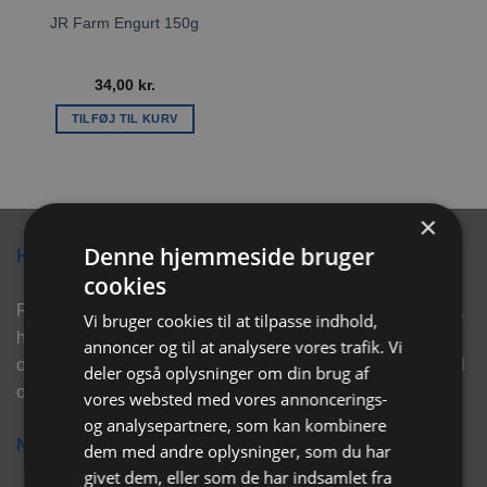
JR Farm Engurt 150g
34,00
kr.
TILFØJ TIL KURV
×
Denne hjemmeside bruger
Hvorfor vælge Rabbitpet?
cookies
Rabbitpet sælger ikke kun kvalitetsprodukter såsom, foder,
Vi bruger cookies til at tilpasse indhold,
hø, aktivering, strøelse mm. til vores kunder. Vi hjælper
annoncer og til at analysere vores trafik. Vi
også med rådgivning, så tøv ikke med at skrive eller ring til
deler også oplysninger om din brug af
os for hjælp..
vores websted med vores annoncerings-
og analysepartnere, som kan kombinere
Nyhedsbrev
dem med andre oplysninger, som du har
givet dem, eller som de har indsamlet fra