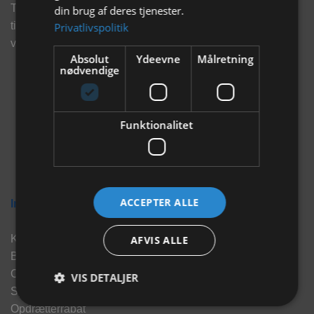
Tilmeld dig vores nyhedsbrev og eksklusive tilbud og få
din brug af deres tjenester.
tilbud på mail før andre gør. Vi vil holde dig opdateret med
Privatlivspolitik
vores seneste information, produkter og tilbud.
Absolut
Ydeevne
Målretning
nødvendige
Funktionalitet
ACCEPTER ALLE
Information
Kontakt
AFVIS ALLE
Brand
Om os
VIS DETALJER
Sponsorater
Opdrætterrabat