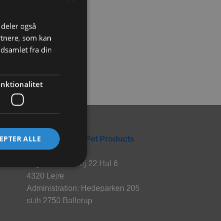
i deler også
rtnere, som kan
dsamlet fra din
nktionalitet
Rabbitpet
EPTER ALLE
En del af World Pet Products
Lager: Hvalsøvej 22 Hal 6
4320 Lejre
Administration: Hedeparken 205
st.th 2750 Ballerup