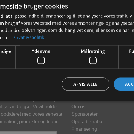
meside bruger cookies
til at tilpasse indhold, annoncer og til at analysere vores trafik. V
in brug af vores websted med vores annoncerings- og analysepa
d andre oplysninger, som du har givet dem, eller som de har in
nester.
Privatlivspolitik
ndige
Ydeevne
Målretning
Fu
hedsbrev
Information
AFVIS ALLE
ACC
meld dig vores nyhedsbrev og
Kontakt
klusive tilbud og få tilbud på
Brand
l før andre gør. Vi vil holde
Om os
 opdateret med vores seneste
Sponsorater
ormation, produkter og tilbud.
Opdrætterrabat
Finansering