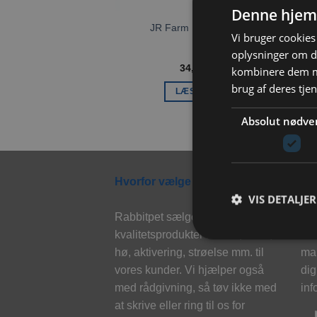
Denne hjem
JR Farm Enghøst 80g
Vi bruger cookies 
oplysninger om d
34,00
kr.
kombinere dem me
brug af deres tje
LÆS MERE
Absolut nødve
Hvorfor vælge Rabbitpet?
Ny
VIS DETALJER
Rabbitpet sælger ikke kun
Til
kvalitetsprodukter såsom, foder,
eks
hø, aktivering, strøelse mm. til
mai
vores kunder. Vi hjælper også
dig
med rådgivning, så tøv ikke med
inf
at skrive eller ring til os for