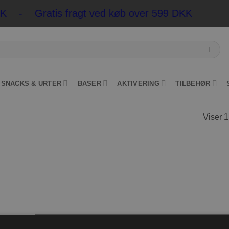
DKK - Gratis fragt ved køb over 599 DKK
*Pakkesh
SNACKS & URTER
BASER
AKTIVERING
TILBEHØR
Viser 1