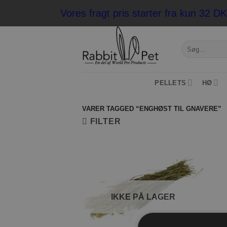
Fortsæt
Vores fragt pris starter fra kun 32 
til
indhold
Søg
efter:
PELLETS
HØ
VARER TAGGED “ENGHØST TIL GNAVERE”
FILTER
Tilføj til
ønskeliste
IKKE PÅ LAGER