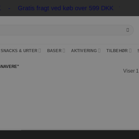
KK - Gratis fragt ved køb over 599 DKK
*Pakkesho
SNACKS & URTER
BASER
AKTIVERING
TILBEHØR
GNAVERE”
Viser 1