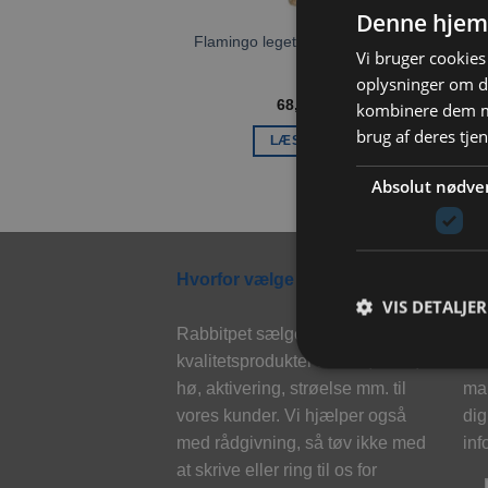
Denne hjem
Flamingo legetøj Crups Pompom
Vi bruger cookies 
Mix
oplysninger om d
68,00
kr.
kombinere dem me
brug af deres tje
LÆS MERE
Absolut nødve
Hvorfor vælge Rabbitpet?
Ny
VIS DETALJER
Rabbitpet sælger ikke kun
Til
kvalitetsprodukter såsom, foder,
eks
hø, aktivering, strøelse mm. til
mai
vores kunder. Vi hjælper også
dig
med rådgivning, så tøv ikke med
inf
at skrive eller ring til os for