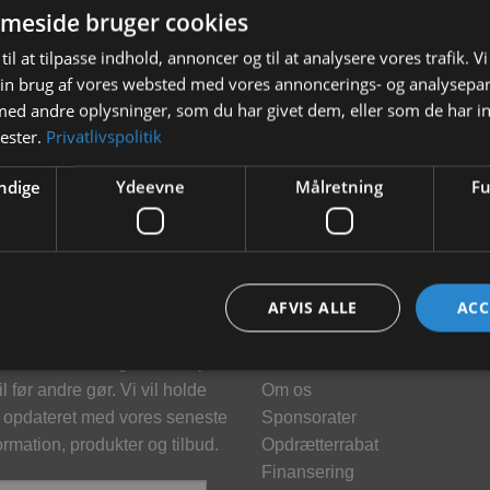
meside bruger cookies
til at tilpasse indhold, annoncer og til at analysere vores trafik. V
in brug af vores websted med vores annoncerings- og analysepa
d andre oplysninger, som du har givet dem, eller som de har in
nester.
Privatlivspolitik
ndige
Ydeevne
Målretning
Fu
hedsbrev
Information
AFVIS ALLE
ACC
meld dig vores nyhedsbrev og
Kontakt
klusive tilbud og få tilbud på
Brand
l før andre gør. Vi vil holde
Om os
 opdateret med vores seneste
Sponsorater
ormation, produkter og tilbud.
Opdrætterrabat
Finansering