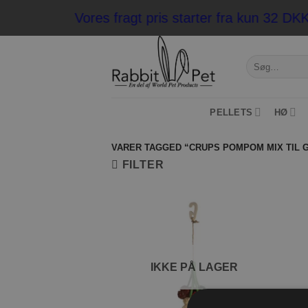
Fortsæt
Vores fragt pris starter fra kun 32 D
til
indhold
Søg
efter:
PELLETS
HØ
VARER TAGGED “CRUPS POMPOM MIX TIL 
FILTER
Tilføj til
ønskeliste
IKKE PÅ LAGER