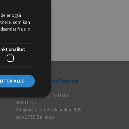
i deler også
rtnere, som kan
dsamlet fra din
nktionalitet
Rabbitpet
EPTER ALLE
En del af World Pet Products
Lager: Hvalsøvej 22 Hal 6
4320 Lejre
Administration: Hedeparken 205
st.th 2750 Ballerup