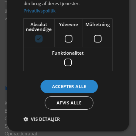
din brug af deres tjenester.
Tilmeld dig vores nyhedsbrev og eksklusive tilbud og få
Privatlivspolitik
tilbud på mail før andre gør. Vi vil holde dig opdateret med
vores seneste information, produkter og tilbud.
Absolut
Ydeevne
Målretning
nødvendige
Funktionalitet
ACCEPTER ALLE
Information
AFVIS ALLE
Kontakt
Brand
VIS DETALJER
Om os
Sponsorater
Opdrætterrabat