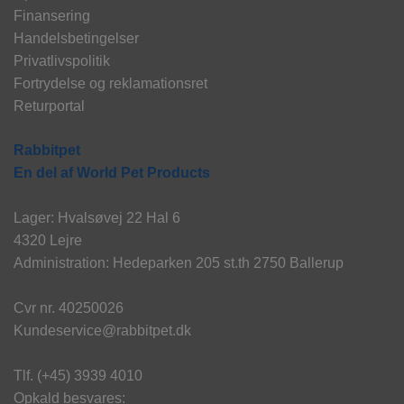
Finansering
Handelsbetingelser
Privatlivspolitik
Fortrydelse og reklamationsret
Returportal
Rabbitpet
En del af World Pet Products
Lager: Hvalsøvej 22 Hal 6
4320 Lejre
Administration: Hedeparken 205 st.th 2750 Ballerup
Cvr nr. 40250026
Kundeservice@rabbitpet.dk
Tlf. (+45) 3939 4010
Opkald besvares: