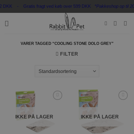
Fortsæt
n 32 DKK - Gratis fragt ved køb over 599 DKK
*Pakkeshop op til 20 
til
indhold
VARER TAGGED “COOLING STONE DOLO GREY”
FILTER
Tilføj til
Tilføj til
ønskeliste
ønskeliste
IKKE PÅ LAGER
IKKE PÅ LAGER