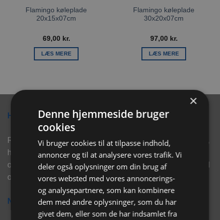
Flamingo køleplade
Flamingo køleplade
20x15x07cm
30x20x07cm
69,00
kr.
97,00
kr.
LÆS MERE
LÆS MERE
×
Denne hjemmeside bruger
Hvorfor vælge Rabbitpet?
cookies
Rabbitpet sælger ikke kun kvalitetsprodukter såsom, foder,
Vi bruger cookies til at tilpasse indhold,
hø, aktivering, strøelse mm. til vores kunder. Vi hjælper
annoncer og til at analysere vores trafik. Vi
også med rådgivning, så tøv ikke med at skrive eller ring til
deler også oplysninger om din brug af
os for hjælp..
vores websted med vores annoncerings-
og analysepartnere, som kan kombinere
dem med andre oplysninger, som du har
Nyhedsbrev
givet dem, eller som de har indsamlet fra