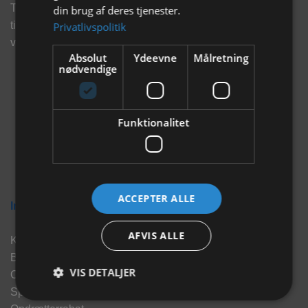
Tilmeld dig vores nyhedsbrev og eksklusive tilbud og få
din brug af deres tjenester.
tilbud på mail før andre gør. Vi vil holde dig opdateret med
Privatlivspolitik
vores seneste information, produkter og tilbud.
Absolut
Ydeevne
Målretning
nødvendige
Funktionalitet
ACCEPTER ALLE
Information
AFVIS ALLE
Kontakt
Brand
VIS DETALJER
Om os
Sponsorater