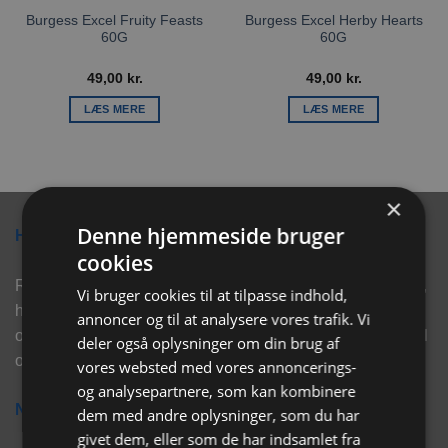
Burgess Excel Fruity Feasts
Burgess Excel Herby Hearts
60G
60G
49,00
kr.
49,00
kr.
LÆS MERE
LÆS MERE
×
Denne hjemmeside bruger
Hvorfor vælge Rabbitpet?
cookies
Rabbitpet sælger ikke kun kvalitetsprodukter såsom, foder,
Vi bruger cookies til at tilpasse indhold,
hø, aktivering, strøelse mm. til vores kunder. Vi hjælper
annoncer og til at analysere vores trafik. Vi
også med rådgivning, så tøv ikke med at skrive eller ring til
deler også oplysninger om din brug af
os for hjælp..
vores websted med vores annoncerings-
og analysepartnere, som kan kombinere
Nyhedsbrev
dem med andre oplysninger, som du har
givet dem, eller som de har indsamlet fra