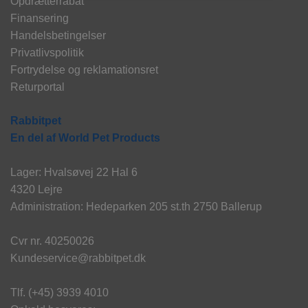
Opdrætterrabat
Finansering
Handelsbetingelser
Privatlivspolitik
Fortrydelse og reklamationsret
Returportal
Rabbitpet
En del af World Pet Products
Lager: Hvalsøvej 22 Hal 6
4320 Lejre
Administration: Hedeparken 205 st.th 2750 Ballerup
Cvr nr. 40250026
Kundeservice@rabbitpet.dk
Tlf. (+45) 3939 4010