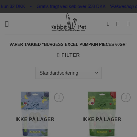
Fortsæt
fra kun 32 DKK - Gratis fragt ved køb over 599 DKK
*Pakkeshop op t
til
indhold
VARER TAGGED “BURGESS EXCEL PUMPKIN PIECES 60GR”
FILTER
Tilføj til
Tilføj til
ønskeliste
ønskeliste
IKKE PÅ LAGER
IKKE PÅ LAGER