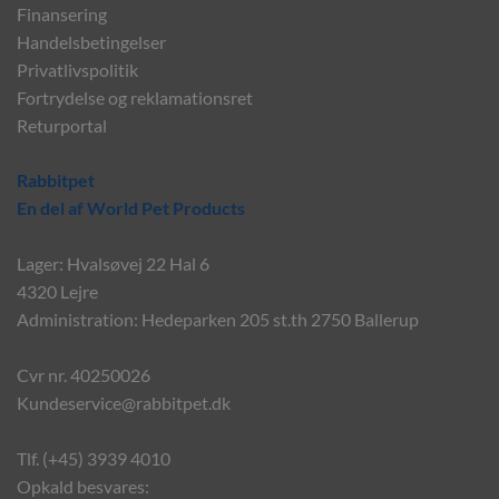
Finansering
Handelsbetingelser
Privatlivspolitik
Fortrydelse og reklamationsret
Returportal
Rabbitpet
En del af World Pet Products
Lager: Hvalsøvej 22 Hal 6
4320 Lejre
Administration: Hedeparken 205 st.th 2750 Ballerup
Cvr nr. 40250026
Kundeservice@rabbitpet.dk
Tlf. (+45) 3939 4010
Opkald besvares: