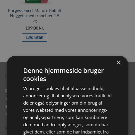
Burgess Excel Mature Rabbit
Nuggets med tranebær 1.5
kg
109,00
kr.
LÆS MERE
×
Denne hjemmeside bruger
Hvorfor vælge Rabbitpet?
cookies
Vi bruger cookies til at tilpasse indhold,
Rabbitpet sælger ikke kun kvalitetsprodukter såsom, foder,
annoncer og til at analysere vores trafik. Vi
hø, aktivering, strøelse mm. til vores kunder. Vi hjælper også
deler også oplysninger om din brug af
med rådgivning, så tøv ikke med at skrive eller ring til os for
vores websted med vores annoncerings-
hjælp..
og analysepartnere, som kan kombinere
dem med andre oplysninger, som du har
Nyhedsbrev
givet dem, eller som de har indsamlet fra