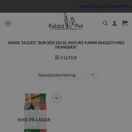
Fortsæt
Vores fragt pris starter fr
til
indhold
VARER TAGGED “BURGESS EXCEL MATURE KANIN NUGGETS MED
TRANEBÆR”
FILTER
Tilføj til
ønskeliste
IKKE PÅ LAGER