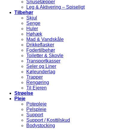
Snusetæpper
Leg & Aktivering – Spiseligt
Tilbehør
Skjul
Senge
Huler
Høhæk
Mad & Vandskåle
Drikkeflasker
Fodertilbehør
Toiletter & Skovle
Transportkasser
Seler og Liner
Køleunderlag
Trapper
Rengøring
Til Ejeren
Strøelse
Pleje
Potepleje
Pelspleje
Support
Support / Kosttilskud
Bodystocking