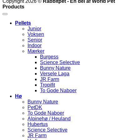
Copyright 2026 ©
Rabbitpet - En del af World Pet
Products
Pellets
Junior
Voksen
Senior
Indoor
Mærker
Burgess
Science Selective
Bunny Nature
Versele Laga
JR Farm
Tropifit
To Gode Naboer
Hø
Bunny Nature
PetDK
To Gode Naboer
Alpinehø / Heuland
Hubertus
Science Selective
JR Farm