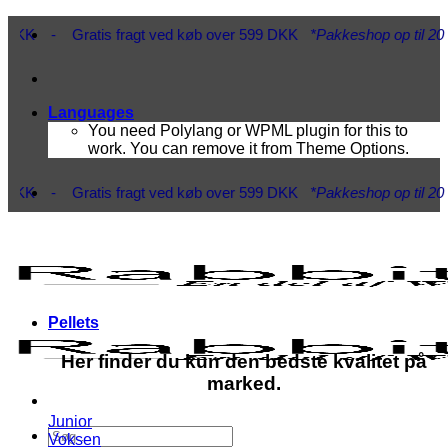
Fortsæt
- Gratis fragt ved køb over 599 DKK
*Pakkeshop op til 20 kg*
- Hur
til
indhold
Languages
You need Polylang or WPML plugin for this to
work. You can remove it from Theme Options.
- Gratis fragt ved køb over 599 DKK
*Pakkeshop op til 20 kg*
- Hur
Pellets
Her finder du kun den bedste kvalitet på
marked.
Junior
Søg
Voksen