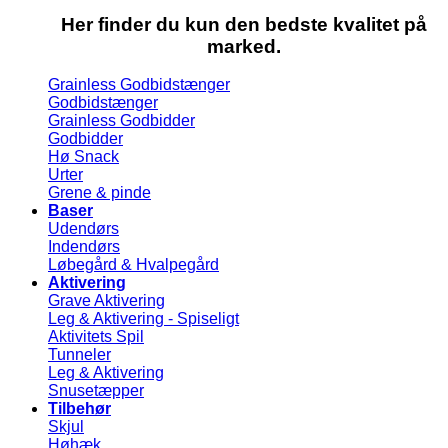
Her finder du kun den bedste kvalitet på
marked.
Grainless Godbidstænger
Godbidstænger
Grainless Godbidder
Godbidder
Hø Snack
Urter
Grene & pinde
Baser
Udendørs
Indendørs
Løbegård & Hvalpegård
Aktivering
Grave Aktivering
Leg & Aktivering - Spiseligt
Aktivitets Spil
Tunneler
Leg & Aktivering
Snusetæpper
Tilbehør
Skjul
Høhæk