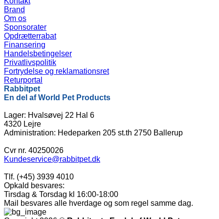
Kontakt
Brand
Om os
Sponsorater
Opdrætterrabat
Finansering
Handelsbetingelser
Privatlivspolitik
Fortrydelse og reklamationsret
Returportal
Rabbitpet
En del af World Pet Products
Lager: Hvalsøvej 22 Hal 6
4320 Lejre
Administration: Hedeparken 205 st.th 2750 Ballerup
Cvr nr. 40250026
Kundeservice@rabbitpet.dk
Tlf. (+45) 3939 4010
Opkald besvares:
Tirsdag & Torsdag kl 16:00-18:00
Mail besvares alle hverdage og som regel samme dag.