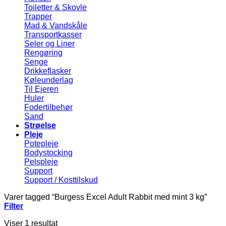
Toiletter & Skovle
Trapper
Mad & Vandskåle
Transportkasser
Seler og Liner
Rengøring
Senge
Drikkeflasker
Køleunderlag
Til Ejeren
Huler
Fodertilbehør
Sand
Strøelse
Pleje
Potepleje
Bodystocking
Pelspleje
Support
Support / Kosttilskud
Varer tagged “Burgess Excel Adult Rabbit med mint 3 kg”
Filter
Viser 1 resultat