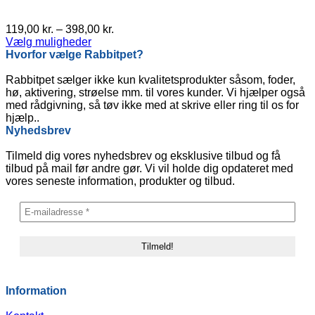
Prisinterval:
119,00
kr.
–
398,00
kr.
119,00 kr.
Vælg muligheder
Dette
til
Hvorfor vælge Rabbitpet?
vare
398,00 kr.
har
Rabbitpet sælger ikke kun kvalitetsprodukter såsom, foder,
flere
hø, aktivering, strøelse mm. til vores kunder. Vi hjælper også
varianter.
med rådgivning, så tøv ikke med at skrive eller ring til os for
Mulighederne
hjælp..
kan
Nyhedsbrev
vælges
på
Tilmeld dig vores nyhedsbrev og eksklusive tilbud og få
varesiden
tilbud på mail før andre gør. Vi vil holde dig opdateret med
vores seneste information, produkter og tilbud.
Information