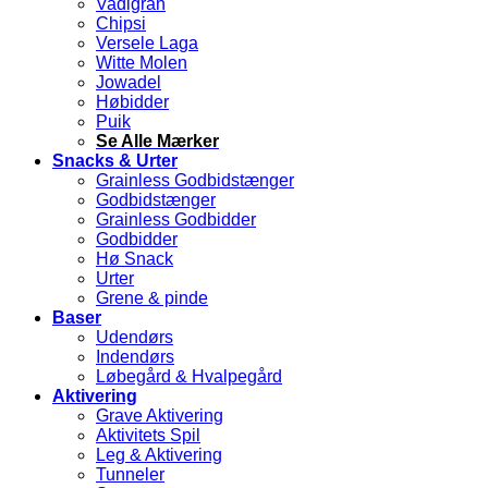
Vadigran
Chipsi
Versele Laga
Witte Molen
Jowadel
Høbidder
Puik
Se Alle Mærker
Snacks & Urter
Grainless Godbidstænger
Godbidstænger
Grainless Godbidder
Godbidder
Hø Snack
Urter
Grene & pinde
Baser
Udendørs
Indendørs
Løbegård & Hvalpegård
Aktivering
Grave Aktivering
Aktivitets Spil
Leg & Aktivering
Tunneler