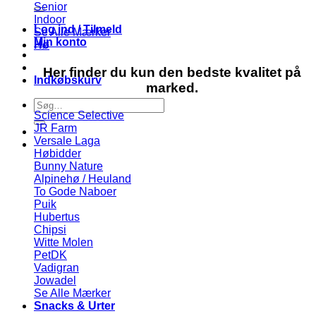
efter:
Senior
Indoor
Log ind / Tilmeld
Se Alle Mærker
Min konto
Hø
Her finder du kun den bedste kvalitet på
Indkøbskurv
marked.
Søg
Science Selective
efter:
JR Farm
Versale Laga
Høbidder
Bunny Nature
Alpinehø / Heuland
To Gode Naboer
Puik
Hubertus
Chipsi
Witte Molen
PetDK
Vadigran
Jowadel
Se Alle Mærker
Snacks & Urter