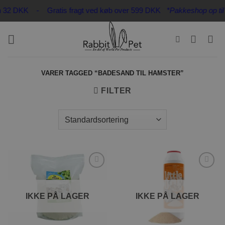
Fortsæt
kun 32 DKK - Gratis fragt ved køb over 599 DKK
*Pakkeshop op til 2
til
indhold
VARER TAGGED “BADESAND TIL HAMSTER”
FILTER
Tilføj til
Tilføj til
ønskeliste
ønskeliste
IKKE PÅ LAGER
IKKE PÅ LAGER