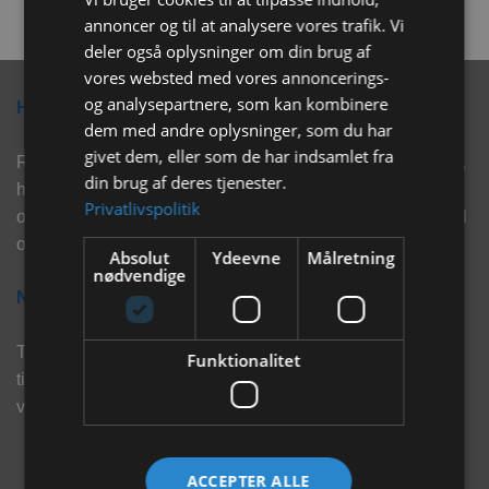
annoncer og til at analysere vores trafik. Vi
deler også oplysninger om din brug af
vores websted med vores annoncerings-
og analysepartnere, som kan kombinere
Hvorfor vælge Rabbitpet?
dem med andre oplysninger, som du har
givet dem, eller som de har indsamlet fra
Rabbitpet sælger ikke kun kvalitetsprodukter såsom, foder,
din brug af deres tjenester.
hø, aktivering, strøelse mm. til vores kunder. Vi hjælper
Privatlivspolitik
også med rådgivning, så tøv ikke med at skrive eller ring til
os for hjælp..
Absolut
Ydeevne
Målretning
nødvendige
Nyhedsbrev
Tilmeld dig vores nyhedsbrev og eksklusive tilbud og få
Funktionalitet
tilbud på mail før andre gør. Vi vil holde dig opdateret med
vores seneste information, produkter og tilbud.
ACCEPTER ALLE