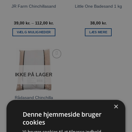
JR Farm Chinchillasand
Little One Badesand 1 kg
Prisinterval:
39,00
kr.
–
112,00
kr.
38,00
kr.
39,00 kr.
til
VÆLG MULIGHEDER
LÆS MERE
112,00 kr.
Dette
vare
har
flere
Tilføj til
varianter.
ønskeliste
Mulighederne
IKKE PÅ LAGER
kan
vælges
på
varesiden
Rådasand Chinchilla
badesand 5 kg
×
Denne hjemmeside bruger
64,00
kr.
cookies
LÆS MERE
Vi bruger cookies til at tilpasse indhold,