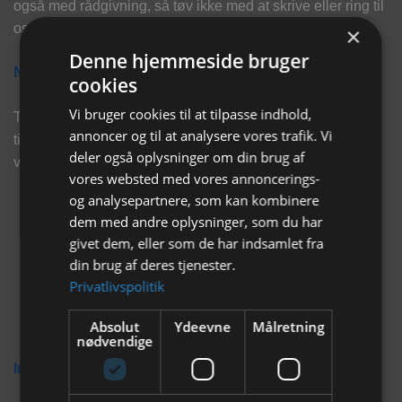
også med rådgivning, så tøv ikke med at skrive eller ring til
os for hjælp..
×
Denne hjemmeside bruger
Nyhedsbrev
cookies
Vi bruger cookies til at tilpasse indhold,
Tilmeld dig vores nyhedsbrev og eksklusive tilbud og få
annoncer og til at analysere vores trafik. Vi
tilbud på mail før andre gør. Vi vil holde dig opdateret med
deler også oplysninger om din brug af
vores seneste information, produkter og tilbud.
vores websted med vores annoncerings-
og analysepartnere, som kan kombinere
dem med andre oplysninger, som du har
givet dem, eller som de har indsamlet fra
din brug af deres tjenester.
Privatlivspolitik
Absolut
Ydeevne
Målretning
nødvendige
Information