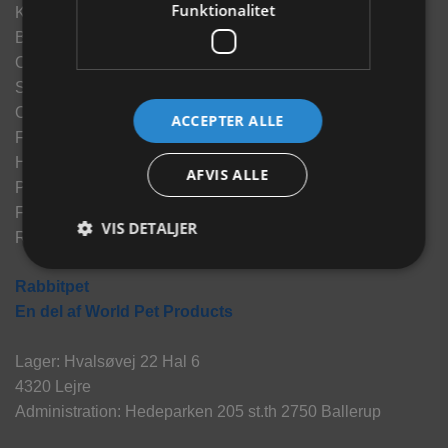
Funktionalitet
Kontakt
Brand
Om os
Sponsorater
Opdrætterrabat
ACCEPTER ALLE
Finansering
Handelsbetingelser
AFVIS ALLE
Privatlivspolitik
Fortrydelse og reklamationsret
VIS DETALJER
Returportal
Rabbitpet
En del af World Pet Products
Lager: Hvalsøvej 22 Hal 6
4320 Lejre
Administration: Hedeparken 205 st.th 2750 Ballerup