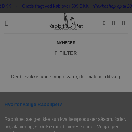
Fortsæt
n 32 DKK - Gratis fragt ved køb over 599 DKK
*Pakkeshop op til 20 
til
indhold
NYHEDER
FILTER
Der blev ikke fundet nogle varer, der matcher dit valg.
Hvorfor vælge Rabbitpet?
Rabbitpet sælger ikke kun kvalitetsprodukter såsom, foder,
hø, aktivering, strøelse mm. til vores kunder. Vi hjælper