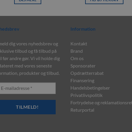
hedsbrev
Information
meld dig vores nyhedsbrev og
Kontakt
klusive tilbud og få tilbud på
Brand
l før andre gør. Vi vil holde dig
Om os
ateret med vores seneste
Sponsorater
ormation, produkter og tilbud.
Opdrætterrabat
Finansering
Handelsbetingelser
Privatlivspolitik
Fortrydelse og reklamationsre
Returportal