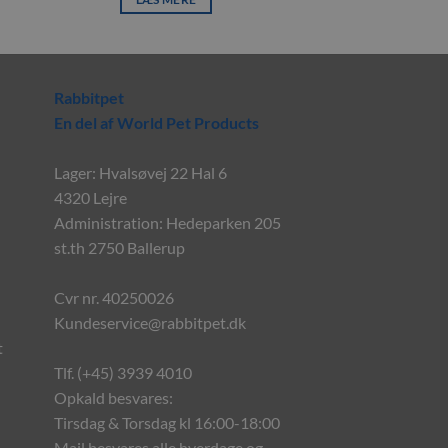
Rabbitpet
En del af World Pet Products
Lager: Hvalsøvej 22 Hal 6
4320 Lejre
Administration: Hedeparken 205
st.th 2750 Ballerup
Cvr nr. 40250026
Kundeservice@rabbitpet.dk
t
Tlf. (+45) 3939 4010
Opkald besvares:
Tirsdag & Torsdag kl 16:00-18:00
Mail besvares alle hverdage og