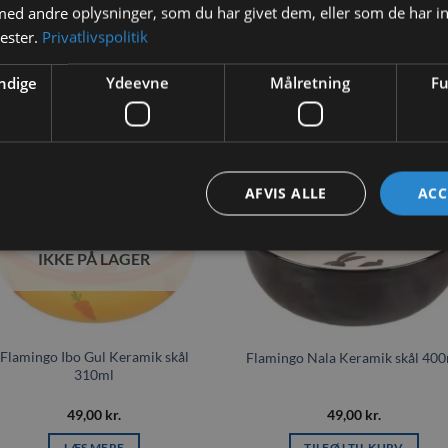
d andre oplysninger, som du har givet dem, eller som de har in
0,260 kg
nester.
Privatlivspolitik
ndige
Ydeevne
Målretning
Fu
AFVIS ALLE
ACC
Tilføj til
Tilføj t
ønskeliste
ønskeli
IKKE PÅ LAGER
Flamingo Ibo Gul Keramik skål
Flamingo Nala Keramik skål 40
310ml
49,00
kr.
49,00
kr.
LÆS MERE
TILFØJ TIL KURV