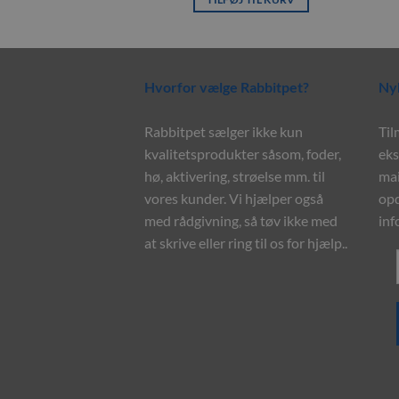
Hvorfor vælge Rabbitpet?
Ny
Rabbitpet sælger ikke kun
Til
kvalitetsprodukter såsom, foder,
eks
hø, aktivering, strøelse mm. til
mai
vores kunder. Vi hjælper også
opd
med rådgivning, så tøv ikke med
inf
at skrive eller ring til os for hjælp..