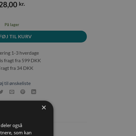
28,00
kr.
På lager
FØJ TIL KURV
ring 1-3 hverdage
s fragt fra 599 DKK
agt fra 34 DKK
øj til ønskeliste
×
i deler også
rtnere, som kan