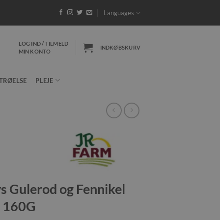
 32 DKK - Gratis fragt ved køb over 599 DKK
*Pak
Languages
LOG IND / TILMELD
INDKØBSKURV
MIN KONTO
TRØELSE
PLEJE
s Gulerod og Fennikel
160G