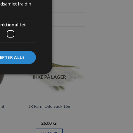
dsamlet fra din
nktionalitet
EPTER ALLE
il
Tilføj til
ste
ønskeliste
IKKE PÅ LAGER
0ml
JR Farm Dild Stick 15g
26,00
kr.
LÆS MERE