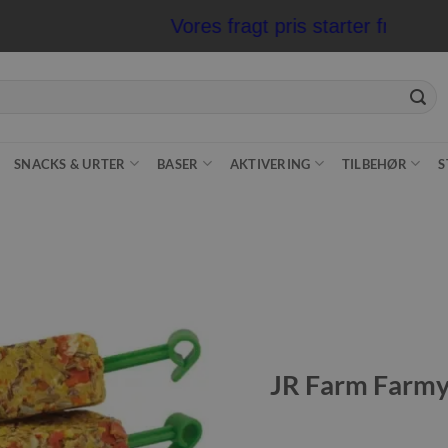
Vores fragt pris starter fra kun
SNACKS & URTER
BASER
AKTIVERING
TILBEHØR
S
Tilføj til
ønskeliste
JR Farm Farmy