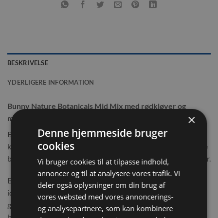
BESKRIVELSE
YDERLIGERE INFORMATION
Bunny Nature Botanicals Mid Mix med rødkløver og
×
morgenfrue 120g
Denne hjemmeside bruger
Botanicals Mid Mix med rødkløver fra Bunny Nature får din
cookies
kanin eller gnaver sig en skøn smagsoplevelse af 5 forskellige
blomster. Super lækkert at gnaske og tygge på for dit kæledyr.
Vi bruger cookies til at tilpasse indhold,
annoncer og til at analysere vores trafik. Vi
Blandingen, med blandt andet rødkløver og morgenfrue, kan
deler også oplysninger om din brug af
ideelt bruges som en daglig snack for at fuldende
vores websted med vores annoncerings-
grundernæringen af det daglige foder. Lidt naturlig
og analysepartnere, som kan kombinere
blomstermix til dagens højdepunkt i madskålen.