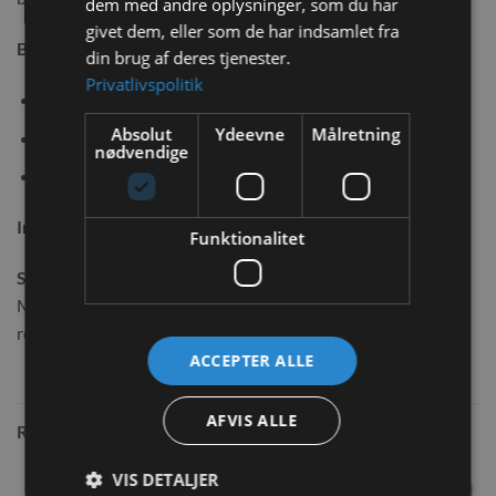
dem med andre oplysninger, som du har
givet dem, eller som de har indsamlet fra
Botanicals Mid Mix fra Bunny Nature er fri for:
din brug af deres tjenester.
Privatlivspolitik
Konserveringsmidler.
Absolut
Ydeevne
Målretning
Ingen smagsforstærkere.
nødvendige
Ikke tilsat sukker, farvestoffer og aromaer.
Indhold:
120g
Funktionalitet
Sammensætning:
Morgenfrueblomsterblade, rødkløverblomster (30%),
rosenblade, røde kornblomstblomster, morgenfruer (3%)
ACCEPTER ALLE
AFVIS ALLE
RELATEREDE VARER
VIS DETALJER