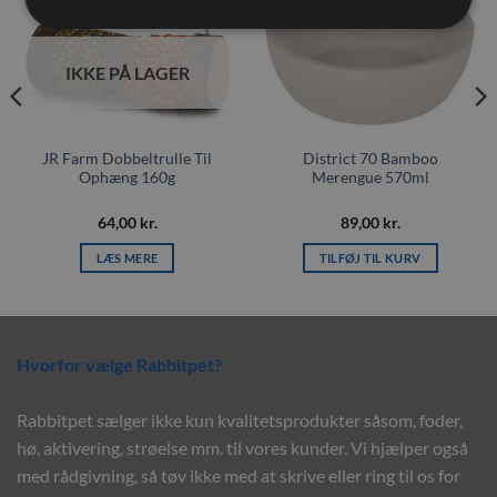
Tilføj til
Tilføj til
ønskeliste
ønskeliste
IKKE PÅ LAGER
JR Farm Dobbeltrulle Til
District 70 Bamboo
Ophæng 160g
Merengue 570ml
64,00
kr.
89,00
kr.
LÆS MERE
TILFØJ TIL KURV
Hvorfor vælge Rabbitpet?
Rabbitpet sælger ikke kun kvalitetsprodukter såsom, foder,
hø, aktivering, strøelse mm. til vores kunder. Vi hjælper også
med rådgivning, så tøv ikke med at skrive eller ring til os for