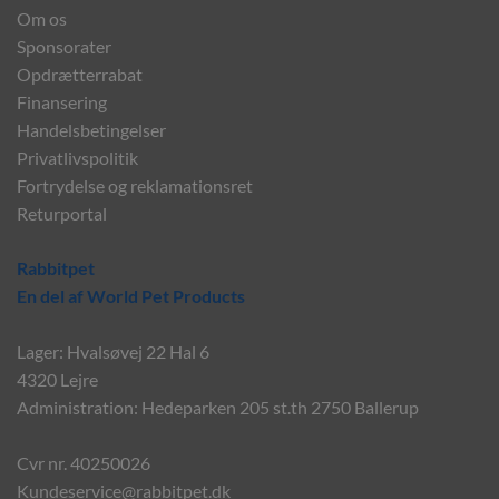
Om os
Sponsorater
Opdrætterrabat
Finansering
Handelsbetingelser
Privatlivspolitik
Fortrydelse og reklamationsret
Returportal
Rabbitpet
En del af World Pet Products
Lager: Hvalsøvej 22 Hal 6
4320 Lejre
Administration: Hedeparken 205 st.th 2750 Ballerup
Cvr nr. 40250026
Kundeservice@rabbitpet.dk