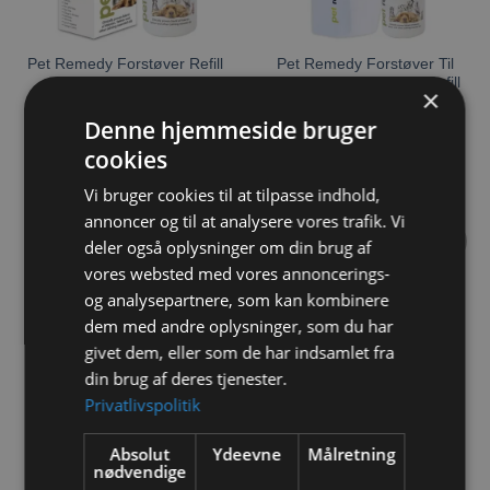
Pet Remedy Forstøver Refill
Pet Remedy Forstøver Til
Til Batteri 250 ml.
Batteri Inklusiv 250 ml Refill
×
Denne hjemmeside bruger
209,00
kr.
629,00
kr.
cookies
TILFØJ TIL KURV
TILFØJ TIL KURV
Vi bruger cookies til at tilpasse indhold,
annoncer og til at analysere vores trafik. Vi
deler også oplysninger om din brug af
vores websted med vores annoncerings-
Tilføj til
Tilføj til
ønskeliste
ønskeliste
og analysepartnere, som kan kombinere
IKKE PÅ LAGER
IKKE PÅ LAGER
dem med andre oplysninger, som du har
givet dem, eller som de har indsamlet fra
din brug af deres tjenester.
Privatlivspolitik
Pet Remedy Beroligende
Pet Remedy Beroligende
Spray 15 ml.
Spray 200 ml.
Absolut
Ydeevne
Målretning
64,00
kr.
179,00
kr.
nødvendige