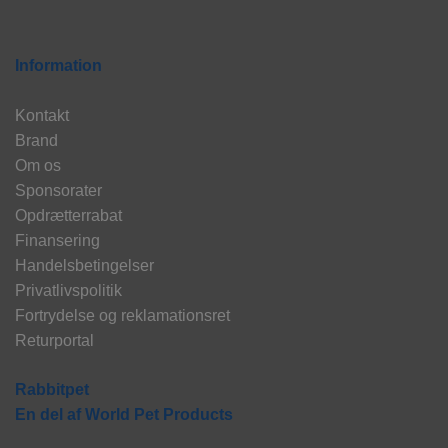
Information
Kontakt
Brand
Om os
Sponsorater
Opdrætterrabat
Finansering
Handelsbetingelser
Privatlivspolitik
Fortrydelse og reklamationsret
Returportal
Rabbitpet
En del af World Pet Products