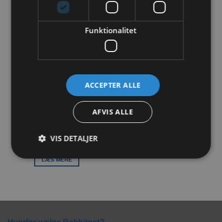
LÆS MERE
LÆS MERE
Funktionalitet
Tilføj til
ønskeliste
IKKE PÅ LAGER
ACCEPTER ALLE
AFVIS ALLE
Pet Remedy Beroligende
Spray 400 ml.
VIS DETALJER
299,00
kr.
LÆS MERE