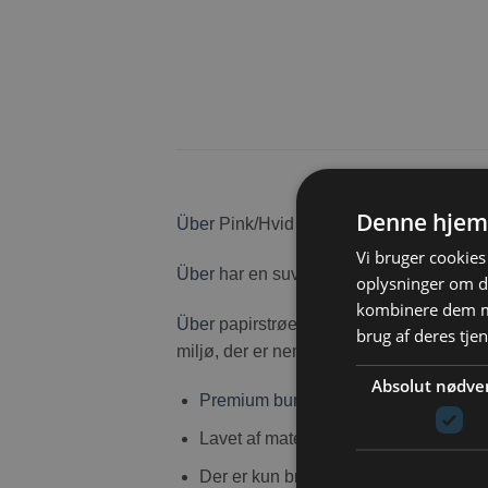
Denne hjem
Über
Pink/Hvid med bedste sugeevne. Læk
Vi bruger cookies 
Über
har en suveræn lugtkontrol. Det er 
oplysninger om d
kombinere dem me
Über
papirstrøelse er miljøvenligt og ude
brug af deres tje
miljø, der er nemt at holde rent.
Absolut nødve
Premium bundlags strøelse,
Lavet af materialer, der ikke indehold
Der er kun brugt nye, spise kvalitets f