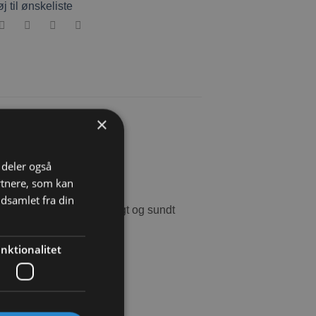
øj til ønskeliste
×
i deler også
rtnere, som kan
dsamlet fra din
ed dit kæledyr et naturligt og sundt
nktionalitet
ledyr