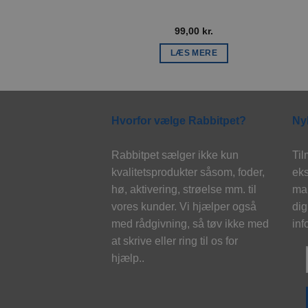
99,00
kr.
LÆS MERE
Hvorfor vælge Rabbitpet?
Ny
Rabbitpet sælger ikke kun
Til
kvalitetsprodukter såsom, foder,
eks
hø, aktivering, strøelse mm. til
mai
vores kunder. Vi hjælper også
dig
med rådgivning, så tøv ikke med
inf
at skrive eller ring til os for
hjælp..