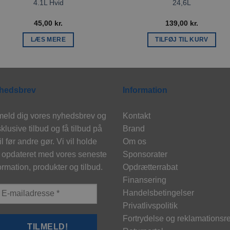
4.1L Hvid
24,6L
45,00
kr.
139,00
kr.
LÆS MERE
TILFØJ TIL KURV
hedsbrev
Information
meld dig vores nyhedsbrev og
Kontakt
klusive tilbud og få tilbud på
Brand
l før andre gør. Vi vil holde
Om os
 opdateret med vores seneste
Sponsorater
ormation, produkter og tilbud.
Opdrætterrabat
Finansering
Handelsbetingelser
Privatlivspolitik
Fortrydelse og reklamationsre