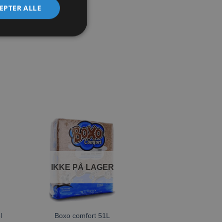
EPTER ALLE
l
Tilføj til
ste
ønskeliste
IKKE PÅ LAGER
IKKE PÅ 
l
Boxo comfort 51L
über Natura