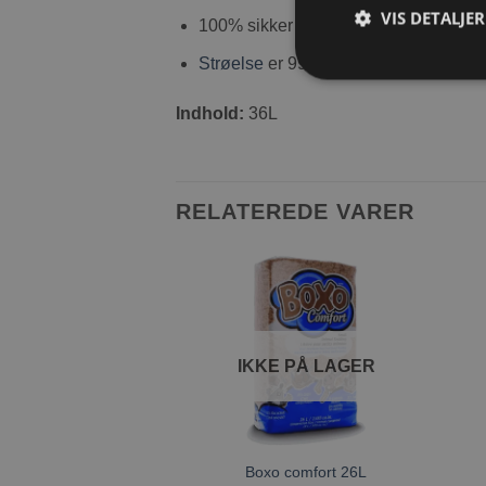
VIS DETALJER
100% sikker og naturlig papirstrøelse 
Strøelse
er 99,9% støvfrit og har den 
Indhold:
36L
RELATEREDE VARER
Tilføj til
ønskeliste
IKKE PÅ LAGER
Boxo comfort 26L