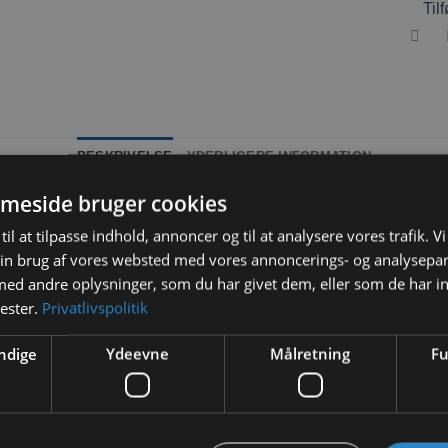
Tilf
BESKRIVELSE
YDERLIGERE INFORMATION
meside bruger cookies
kert blødt bundstrøelse, der nemt kan graves huler i.
til at tilpasse indhold, annoncer og til at analysere vores trafik. V
støvfrit og meget absorberende og dejligt blødt.
in brug af vores websted med vores annoncerings- og analysepa
d andre oplysninger, som du har givet dem, eller som de har in
n kemikalier og tilsætningsstoffer.
Über
bundstrøelse
giver derm
nester.
Privatlivspolitik
ndige
Ydeevne
Målretning
Fu
er kemikalier eller biprodukter, der kan være skadelige for dit kæ
ibre i
strøelsen
, som er super hyggelige og absorberende