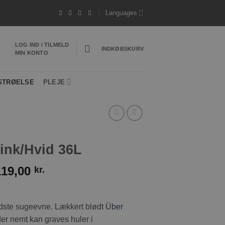
Hurtig levering 1-3 hverdage
*Vi sender ofte 
Languages
LOG IND / TILMELD
INDKØBSKURV
MIN KONTO
STRØELSE
PLEJE
ink/Hvid 36L
119,00
kr.
ste sugeevne. Lækkert blødt
Über
der nemt kan graves huler i