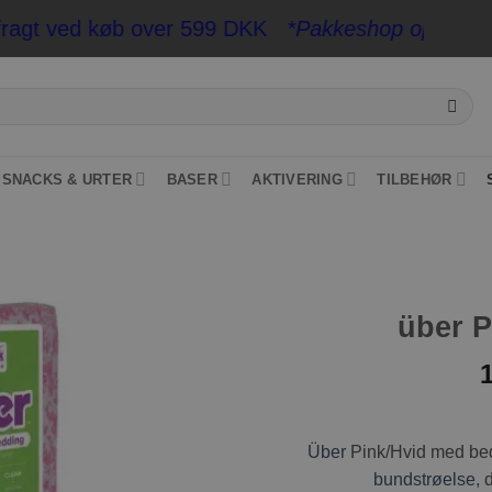
t ved køb over 599 DKK
*Pakkeshop op til 20 kg*
- 
SNACKS & URTER
BASER
AKTIVERING
TILBEHØR
über P
Tilføj til
ønskeliste
Über
Pink/Hvid med bed
bundstrøelse
, 