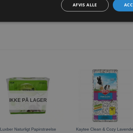
AFVIS ALLE
ACC
lavet i USA af ren ubleget og aldrig blevet trykt på papir
bedste lugtkontrol
Tilføj til
Tilføj ti
ønskeliste
ønskeli
IKKE PÅ LAGER
Luxber Naturligt Papirstrøelse
Kaytee Clean & Cozy Lavende