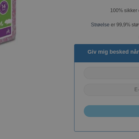
100% sikker o
Strøelse
er 99,9% støv
Giv mig besked når 