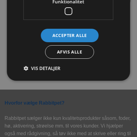
Funktionalitet
Tilføj til
Tilføj til
ønskeliste
ønskeliste
ACCEPTER ALLE
Trixie Høhæk i metal med
JR Farm Gulerodsflager
AFVIS ALLE
låg 21 cm
150g
92,00
kr.
34,00
kr.
VIS DETALJER
TILFØJ TIL KURV
TILFØJ TIL KURV
Hvorfor vælge Rabbitpet?
Rabbitpet sælger ikke kun kvalitetsprodukter såsom, foder,
hø, aktivering, strøelse mm. til vores kunder. Vi hjælper
også med rådgivning, så tøv ikke med at skrive eller ring til