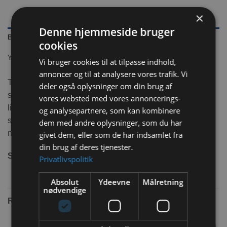
×
Denne hjemmeside bruger
BESKRIVELSE
cookies
YDERLIGERE INFORMATION
Vi bruger cookies til at tilpasse indhold,
annoncer og til at analysere vores trafik. Vi
Trixie Natural Living fritstående høhæk er lavet i naturligt
deler også oplysninger om din brug af
sammenklappelig træ, Kan bruges til hø, græs eller
vores websted med vores annoncerings-
liggende for et dyrevenligt miljø. Høhækken kan klappes
og analysepartnere, som kan kombinere
sammen og stilles væk hvis der er behov for dette. Den er
dem med andre oplysninger, som du har
nem at fylde op da den er helt åben i toppen.
givet dem, eller som de har indsamlet fra
din brug af deres tjenester.
Størrelse:
15x11x15 cm
Privatlivspolitik
Absolut
Ydeevne
Målretning
nødvendige
RELATEREDE VARER