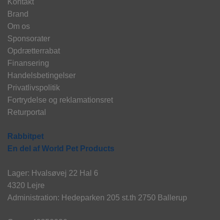
Kontakt
Brand
Om os
Sponsorater
Opdrætterrabat
Finansering
Handelsbetingelser
Privatlivspolitik
Fortrydelse og reklamationsret
Returportal
Rabbitpet
En del af World Pet Products
Lager: Hvalsøvej 22 Hal 6
4320 Lejre
Administration: Hedeparken 205 st.th 2750 Ballerup