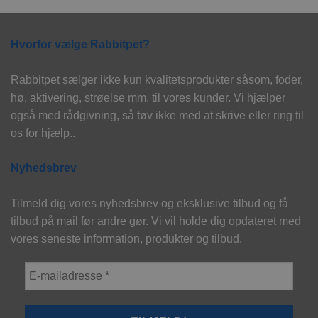
vare
har
flere
Hvorfor vælge Rabbitpet?
varianter.
Mulighederne
Rabbitpet sælger ikke kun kvalitetsprodukter såsom, foder,
kan
hø, aktivering, strøelse mm. til vores kunder. Vi hjælper
vælges
på
også med rådgivning, så tøv ikke med at skrive eller ring til
varesiden
os for hjælp..
Nyhedsbrev
Tilmeld dig vores nyhedsbrev og eksklusive tilbud og få
tilbud på mail før andre gør. Vi vil holde dig opdateret med
vores seneste information, produkter og tilbud.