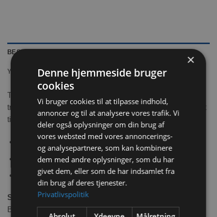
BESKRIVELSE
×
Denne hjemmeside bruger
YDERLIGERE INFORMATION
cookies
Trixie Be Eco Capri transport box er til de miljø beviste da
Vi bruger cookies til at tilpasse indhold,
transport kasserne er lavet af
genbrugsplast
og er perfekt
annoncer og til at analysere vores trafik. Vi
til kaniner
deler også oplysninger om din brug af
vores websted med vores annoncerings-
Bæredygtig takket være
genbrugsplast
og analysepartnere, som kan kombinere
Med håndtag
dem med andre oplysninger, som du har
givet dem, eller som de har indsamlet fra
Capri 2 og 3 med opbevaringsbakke og strøgklap
din brug af deres tjenester.
Privatlivspolitik
Størrelse:
Be Eco Capri 1 – 32x31x48 cm / 6 kg
Absolut
Ydeevne
Målretning