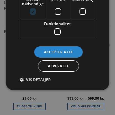
Be Eco Capri 2 – 37x34x55 cm / 8 kg
nødvendige
Be Eco Capri 3 – 40x38x61 cm / 12 kg
Funktionalitet
RELATEREDE VARER
ACCEPTER ALLE
Tilføj til
Tilføj til
ønskeliste
ønskeliste
AFVIS ALLE
VIS DETALJER
JR Farm Havrekanter
Odyssey Kanin transportbur
Prisint
29,00
kr.
399,00
kr.
–
599,00
kr.
399,00
til
TILFØJ TIL KURV
VÆLG MULIGHEDER
599,00
Dette