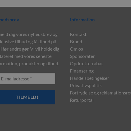
hedsbrev
Information
meld dig vores nyhedsbrev og
Kontakt
klusive tilbud og få tilbud på
Brand
l før andre gør. Vi vil holde dig
Om os
ateret med vores seneste
Sponsorater
ormation, produkter og tilbud.
Opdrætterrabat
Finansering
Handelsbetingelser
Privatlivspolitik
Fortrydelse og reklamationsre
Returportal