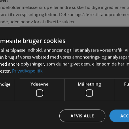
r indeholder melasse, sirup eller andre sukkerholdige ingredienser t
føre til overspisning og fedme. Det kan også føre til tandproblemer
ende, uden behov for at tilsætte sukker.
ang?
meside bruger cookies
ng, skal du gøre det gradvist over 10-14 dage. I første omgang bør
re ned på den gamle kost, mens du gradvist øger mængden af Selec
til at tilpasse indhold, annoncer og til at analysere vores trafik. V
skifter til en bedre kvalitet kost.
in brug af vores websted med vores annoncerings- og analysepa
d andre oplysninger, som du har givet dem, eller som de har in
in kanin bør have en ubegrænset adgang til hø og vand.
nester.
Privatlivspolitik
ndige
Ydeevne
Målretning
Fu
AFVIS ALLE
ACC