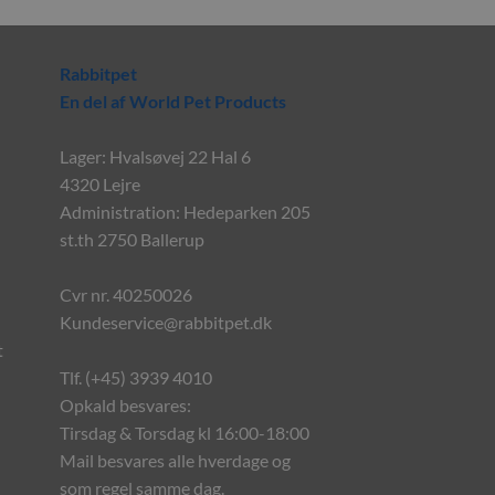
Rabbitpet
En del af World Pet Products
Lager: Hvalsøvej 22 Hal 6
4320 Lejre
Administration: Hedeparken 205
st.th 2750 Ballerup
Cvr nr. 40250026
Kundeservice@rabbitpet.dk
t
Tlf. (+45) 3939 4010
Opkald besvares:
Tirsdag & Torsdag kl 16:00-18:00
Mail besvares alle hverdage og
som regel samme dag.