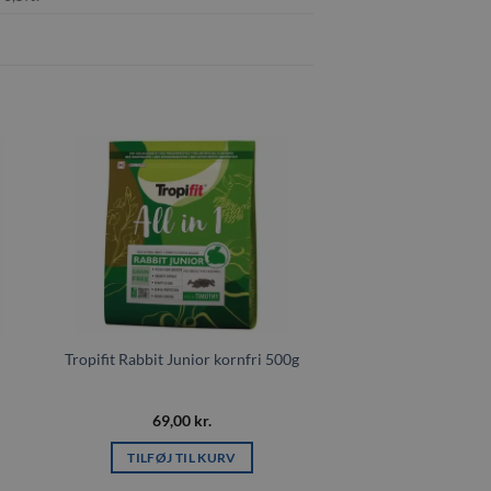
il
Tilføj til
ste
ønskeliste
Tropifit Rabbit Junior kornfri 500g
69,00
kr.
TILFØJ TIL KURV