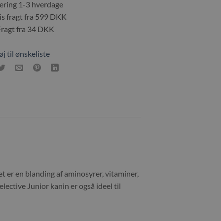
ring 1-3 hverdage
s fragt fra 599 DKK
agt fra 34 DKK
øj til ønskeliste
et er en blanding af aminosyrer, vitaminer,
Selective Junior kanin er også ideel til