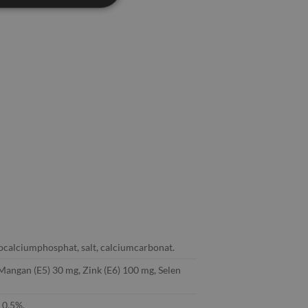
onocalciumphosphat, salt, calciumcarbonat.
 Mangan (E5) 30 mg, Zink (E6) 100 mg, Selen
 0,5%.