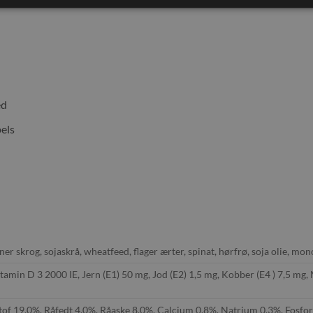
ed
els
ner skrog, sojaskrå, wheatfeed, flager ærter, spinat, hørfrø, soja olie, m
tamin D 3 2000 IE, Jern (E1) 50 mg, Jod (E2) 1,5 mg, Kobber (E4 ) 7,5 mg,
of 19,0%, Råfedt 4,0%, Råaske 8,0%, Calcium 0,8%, Natrium 0,3%, Fosfor