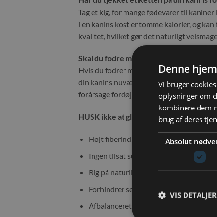
Tag et kig, for mange fødevarer til kanine
i en kanins kost er tomme kalorier, og kan 
kvalitet, hvilket gør det naturligt velsmag
Skal du fodre med Selective for første g
Denne hjem
Hvis du fodrer med Selective for første ga
din kanins nuværende foder, langsomt skæ
Vi bruger cookies 
forårsage fordøjelsesproblemer, selv når du 
oplysninger om d
kombinere dem me
HUSK ikke at glemme frisk hø og vand. D
brug af deres tje
Højt fiberindhold – 19%
Absolut nødve
Ingen tilsat sukker
Rig på naturlige ingredienser
Forhindrer selektiv fodring
VIS DETALJER
Afbalanceret kost