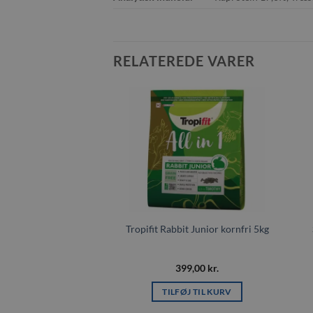
RELATEREDE VARER
Tilføj til
Tilføj til
ønskeliste
ønskeliste
E PÅ LAGER
el Junior kanin med
Tropifit Rabbit Junior kornfri 5kg
mint
Prisinterval:
kr.
–
439,00
kr.
399,00
kr.
119,00 kr.
til
 MULIGHEDER
TILFØJ TIL KURV
439,00 kr.
Dette