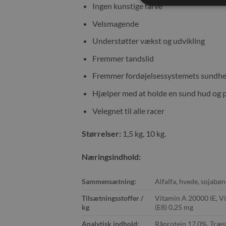
Ingen kunstige farve
Velsmagende
Understøtter vækst og udvikling
Fremmer tandslid
Fremmer fordøjelsessystemets sundh
Hjælper med at holde en sund hud og p
Velegnet til alle racer
Størrelser:
1,5 kg, 10 kg.
Næringsindhold:
Sammensætning:
Alfalfa, hvede, sojabøn
Tilsætningsstoffer /
Vitamin A 20000 IE, Vi
kg
(E8) 0,25 mg
Analytisk indhold:
Råprotein 17,0%, Træst