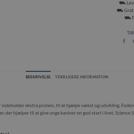
⛟ Leve
⛟ Grati
⛟ Fr
Tilf
BESKRIVELSE
YDERLIGERE INFORMATION
 indeholder ekstra protein, til at hjælpe vækst og udvikling. Foder
er, der hjælper til at give unge kaniner en god start i livet. Science 
oder?