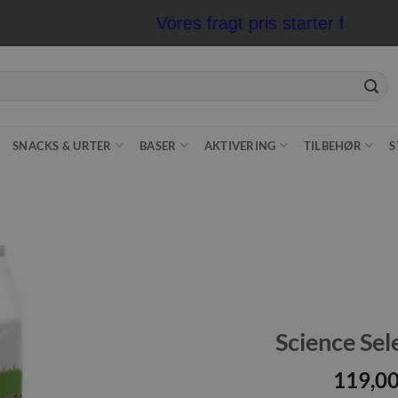
Vores fragt pris starter fra kun 32
SNACKS & URTER
BASER
AKTIVERING
TILBEHØR
S
Tilføj til
ønskeliste
Science Sel
119,0