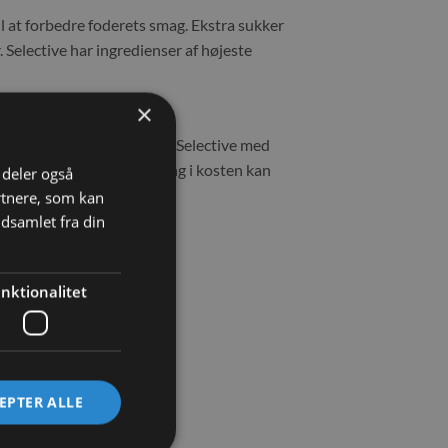
il at forbedre foderets smag. Ekstra sukker
. Selective har ingredienser af højeste
×
 du blande en lille mængde Selective med
tive. En pludselig ændring i kosten kan
i deler også
rtnere, som kan
dsamlet fra din
nktionalitet
EPTER ALLE