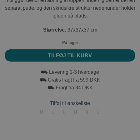
muliggør derfor en åbning af toppen. Inde i igloen er der en
separat pude, og den skridsikre struktur nedenunder holder
igloen på plads.
Størrelse:
37x37x37 cm
På lager
TILFØJ TIL KURV
⛟ Levering 1-3 hverdage
⛟ Gratis fragt fra 599 DKK
⛟ Fragt fra 34 DKK
Tilføj til ønskeliste