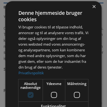
×
BESKRIVELSE
Denne hjemmeside bruger
YDERLIGERE INFORMATION
cookies
Vi bruger cookies til at tilpasse indhold,
Ozami Iglo Alicia er lavet af blød og behagelig kunstig pels.
annoncer og til at analysere vores trafik. Vi
To pelsbolde hænger over indgangen for at underholde din
deler også oplysninger om din brug af
kanin. Toppen bindes sammen af ​​kuglernes snore og
vores websted med vores annoncerings-
muliggør derfor en åbning af toppen. Inde i igloen er der en
og analysepartnere, som kan kombinere
separat pude, og den skridsikre struktur nedenunder holder
dem med andre oplysninger, som du har
igloen på plads.
givet dem, eller som de har indsamlet fra
din brug af deres tjenester.
Størrelse:
37x37x37 cm
Privatlivspolitik
Absolut
Ydeevne
Målretning
nødvendige
RELATEREDE VARER
Funktionalitet