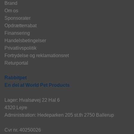
Brand
Om os
Sponsorater
Opdrætterrabat
Finansering
Handelsbetingelser
Privatlivspolitik
Fortrydelse og reklamationsret
Returportal
Rabbitpet
En del af World Pet Products
Lager: Hvalsøvej 22 Hal 6
4320 Lejre
Administration: Hedeparken 205 st.th 2750 Ballerup
Cvr nr. 40250026