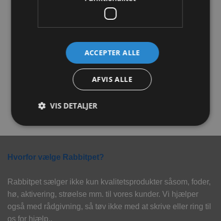
Tilføj til
Tilføj til
ønskeliste
ønskeliste
ACCEPTER ALLE
JR Farm Quad Bits
JR Farm Gulerodsflager
Gulerødder 300g
150g
AFVIS ALLE
34,00
kr.
34,00
kr.
VIS DETALJER
TILFØJ TIL KURV
TILFØJ TIL KURV
Hvorfor vælge Rabbitpet?
Rabbitpet sælger ikke kun kvalitetsprodukter såsom, foder,
hø, aktivering, strøelse mm. til vores kunder. Vi hjælper
også med rådgivning, så tøv ikke med at skrive eller ring til
os for hjælp..