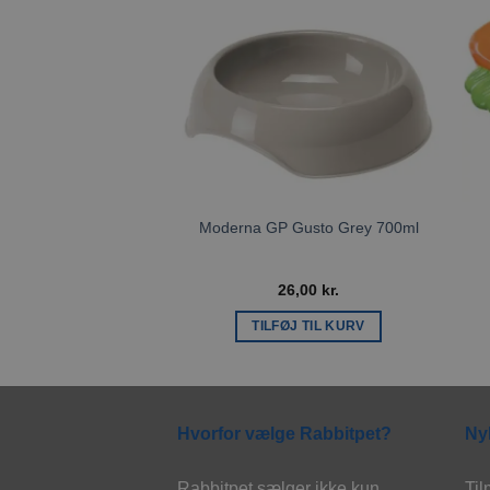
Tilføj til
ønskeliste
Moderna GP Gusto Grey 700ml
26,00
kr.
TILFØJ TIL KURV
Hvorfor vælge Rabbitpet?
Ny
Rabbitpet sælger ikke kun
Til