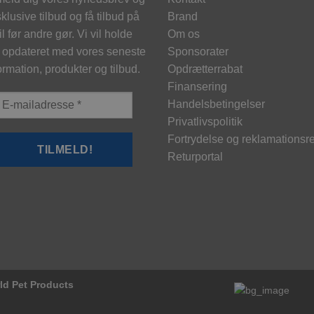
kan
klusive tilbud og få tilbud på
Brand
vælges
l før andre gør. Vi vil holde
Om os
på
 opdateret med vores seneste
Sponsorater
varesiden
ormation, produkter og tilbud.
Opdrætterrabat
Finansering
Handelsbetingelser
Privatlivspolitik
Fortrydelse og reklamationsre
Returportal
rld Pet Products