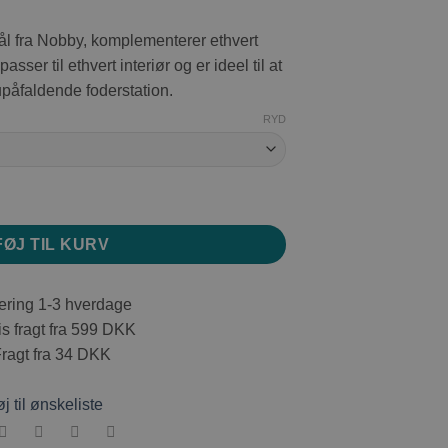
49,00 kr.
til
ål fra Nobby, komplementerer ethvert
72,00 kr.
sser til ethvert interiør og er ideel til at
påfaldende foderstation.
RYD
l
FØJ TIL KURV
ring 1-3 hverdage
s fragt fra 599 DKK
agt fra 34 DKK
øj til ønskeliste