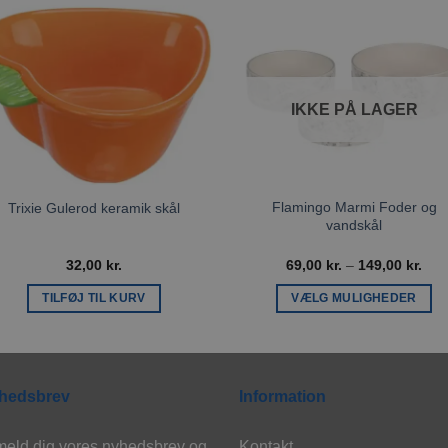
Tilføj til
Tilføj ti
ønskeliste
ønskeli
IKKE PÅ LAGER
Flamingo Marmi Foder og
Trixie Gulerod keramik skål
vandskål
Pris
32,00
kr.
69,00
kr.
–
149,00
kr.
69,0
til
TILFØJ TIL KURV
VÆLG MULIGHEDER
149,
Dette
vare
har
flere
hedsbrev
Information
varianter.
Mulighederne
meld dig vores nyhedsbrev og
Kontakt