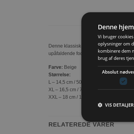
Denne hjem
Vi bruger cookies 
oplysninger om d
Denne klassiske foder skål fra Nobby, kom
kombinere dem me
upåfaldende foderstation.
brug af deres tje
Farve:
Beige
Absolut nødve
Størrelse:
L – 14,5 cm / 500 ml
XL – 16,5 cm / 750 ml
XXL – 18 cm / 1000 ml
VIS DETALJER
RELATEREDE VARER