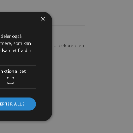
×
i deler også
rtnere, som kan
rt interiør og er ideel til at dekorere en
dsamlet fra din
nktionalitet
EPTER ALLE