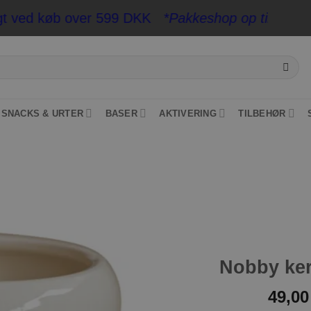
ved køb over 599 DKK
*Pakkeshop op til 20 kg*
- Hu
SNACKS & URTER
BASER
AKTIVERING
TILBEHØR
Tilføj til
ønskeliste
Nobby ker
49,0