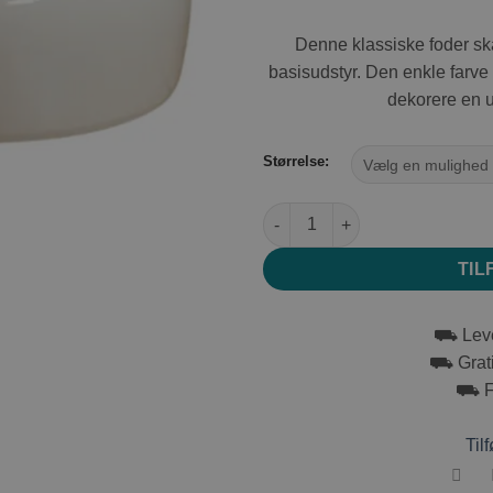
Denne klassiske foder sk
basisudstyr. Den enkle farve pa
dekorere en u
Størrelse:
Nobby keramik skål Beige anta
TIL
⛟ Leve
⛟ Grati
⛟ Fr
Tilf