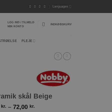
rtig levering 1-3 hverdage
*Vi sender ofte din
Languages
LOG IND / TILMELD
INDKØBSKURV
MIN KONTO
STRØELSE
PLEJE
amik skål Beige
Prisinterval:
0
–
72,00
kr.
kr.