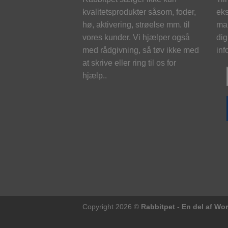
kvalitetsprodukter såsom, foder,
eks
hø, aktivering, strøelse mm. til
mai
vores kunder. Vi hjælper også
dig
med rådgivning, så tøv ikke med
inf
at skrive eller ring til os for
hjælp..
Copyright 2026 ©
Rabbitpet - En del af Wo