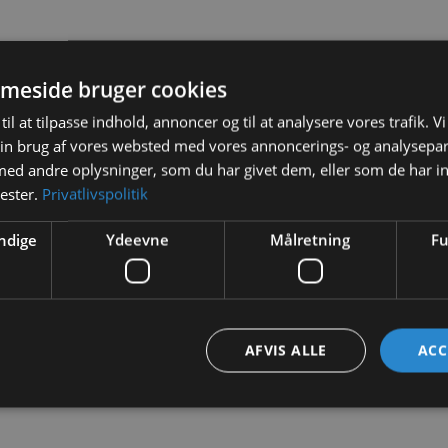
meside bruger cookies
BESKRIVELSE
YDERLIGERE INFORMATION
til at tilpasse indhold, annoncer og til at analysere vores trafik. V
in brug af vores websted med vores annoncerings- og analysepa
plementerer ethvert basisudstyr. Den enkle farve passer til ethve
d andre oplysninger, som du har givet dem, eller som de har in
nester.
Privatlivspolitik
ndige
Ydeevne
Målretning
Fu
AFVIS ALLE
ACC