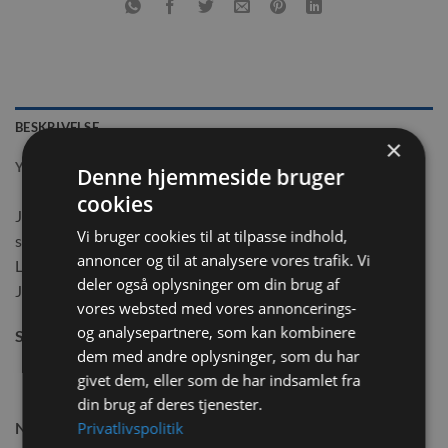
BESKRIVELSE
×
YDERLIGERE INFORMATION
Denne hjemmeside bruger
cookies
JR Farm naturlige solsikkestilke fyldt med urter. En lækker
Vi bruger cookies til at tilpasse indhold,
snack til kaniner.
annoncer og til at analysere vores trafik. Vi
Lækre, velsmagende og knasende stilke
deler også oplysninger om din brug af
JR Farm Solsikkestilk hjælper på et naturligt tandslid,
vores websted med vores annoncerings-
og analysepartnere, som kan kombinere
Størrelse:
20g
dem med andre oplysninger, som du har
givet dem, eller som de har indsamlet fra
din brug af deres tjenester.
Privatlivspolitik
Næringsindhold: