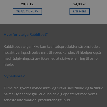
28,00
kr.
24,00
kr.
TILFØJ TIL KURV
LÆS MERE
Hvorfor vælge Rabbitpet?
Rabbitpet sælger ikke kun kvalitetsprodukter såsom, foder,
hø, aktivering, strøelse mm. til vores kunder. Vi hjælper også
med rådgivning, så tøv ikke med at skrive eller ring til os for
hjælp..
Nyhedsbrev
Tilmeld dig vores nyhedsbrev og eksklusive tilbud og få tilbud
på mail før andre gør. Vi vil holde dig opdateret med vores
seneste information, produkter og tilbud.