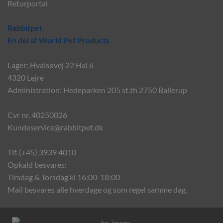
Returportal
Rabbitpet
En del af World Pet Products
Lager: Hvalsøvej 22 Hal 6
4320 Lejre
Administration: Hedeparken 205 st.th 2750 Ballerup
Cvr nr. 40250026
Kundeservice@rabbitpet.dk
Tlf. (+45) 3939 4010
Opkald besvares:
Tirsdag & Torsdag kl 16:00-18:00
Mail besvares alle hverdage og som regel samme dag.