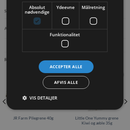
Absolut
Ydeevne
Målretning
Solsikkestilke 40,8%, hvede, brændenælde,
Sammensætning:
nødvendige
persille, bukkehornskræfrø 0,7%;
Protein 13,7%, fedt 1,7%, råfibre 26,7%, råaske
Analyse:
9%, Calcium 13217 mg/kg, fosfor 1783 mg/kg,
natrium 212 mg/kg.
Funktionalitet
RELATEREDE VARER
ACCEPTER ALLE
AFVIS ALLE
Tilføj til
Tilføj til
ønskeliste
ønskeliste
IKKE PÅ LAGER
VIS DETALJER
Little One Yummy grene
JR Farm Pilegrene 40g
Kiwi og æble 35g