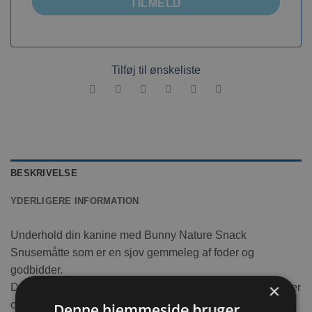
TILMELD
Tilføj til ønskeliste
BESKRIVELSE
YDERLIGERE INFORMATION
Underhold din kanine med Bunny Nature Snack
Snusemåtte som er en sjov gemmeleg af foder og
godbidder.
×
Det du finder på “egen hånd”, smager dobbelt så godt og er
også sjovere. Sådan er det også for din kanin og mere
Denne hjemmeside bruger