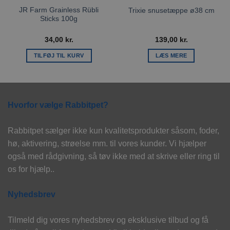
JR Farm Grainless Rübli
Trixie snusetæppe ø38 cm
Sticks 100g
34,00
kr.
139,00
kr.
TILFØJ TIL KURV
LÆS MERE
Hvorfor vælge Rabbitpet?
Rabbitpet sælger ikke kun kvalitetsprodukter såsom, foder,
hø, aktivering, strøelse mm. til vores kunder. Vi hjælper
også med rådgivning, så tøv ikke med at skrive eller ring til
os for hjælp..
Nyhedsbrev
Tilmeld dig vores nyhedsbrev og eksklusive tilbud og få