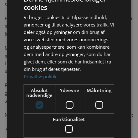
spændende.
cookies
Vi bruger cookies til at tilpasse indhold,
For din kanin kaniner er det at snuse sig frem og søge efter
annoncer og til at analysere vores trafik. Vi
mad en naturlig adfærd, der får deres næser til at arbejde
deler også oplysninger om din brug af
for føden.
vores websted med vores annoncerings-
og analysepartnere, som kan kombinere
Med snusebrættet fra Bunny Nature bliver jagten på mad
dem med andre oplysninger, som du har
mere spændende og holder kaninerne nyttigt beskæftiget.
givet dem, eller som de har indsamlet fra
Det giver velvære for din kanin at blive aktiveret og
din brug af deres tjenester.
underholdt.
Privatlivspolitik
For at gøre godbidderne lettere for din kanin at finde første
Absolut
Ydeevne
Målretning
gang, kan det spredes løst på matten. For at gøre det
nødvendige
sværere, skal du blot skjule godbidderne dybere i måtten.
Når alle godbidderne er blevet fundet, er der to muligheder:
Funktionalitet
Måtten fyldes op igen, og den spændende jagt
fortsætter.