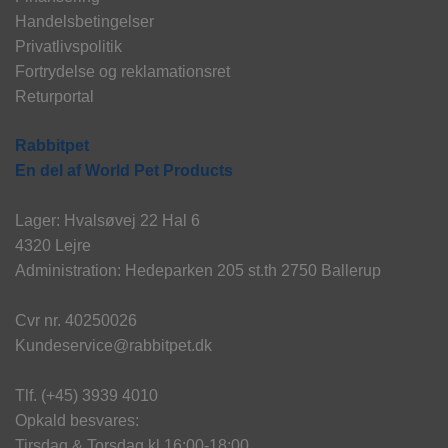
Handelsbetingelser
Privatlivspolitik
Fortrydelse og reklamationsret
Returportal
Rabbitpet
En del af World Pet Products
Lager: Hvalsøvej 22 Hal 6
4320 Lejre
Administration: Hedeparken 205 st.th 2750 Ballerup
Cvr nr. 40250026
Kundeservice@rabbitpet.dk
Tlf. (+45) 3939 4010
Opkald besvares:
Tirsdag & Torsdag kl 16:00-18:00