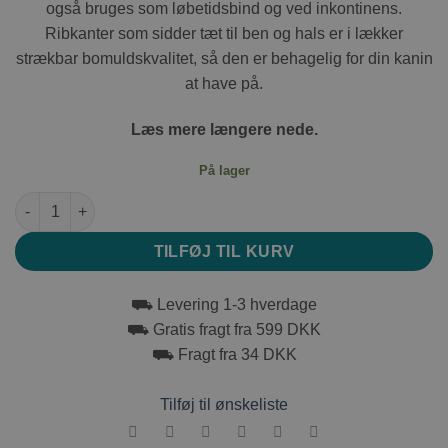
også bruges som løbetidsbind og ved inkontinens.
Ribkanter som sidder tæt til ben og hals er i lækker
strækbar bomuldskvalitet, så den er behagelig for din kanin
at have på.
Læs mere længere nede.
På lager
Bodystocking Medical Pet Shirt 2,0-3,5 kg antal
TILFØJ TIL KURV
⛟ Levering 1-3 hverdage
⛟ Gratis fragt fra 599 DKK
⛟ Fragt fra 34 DKK
Tilføj til ønskeliste