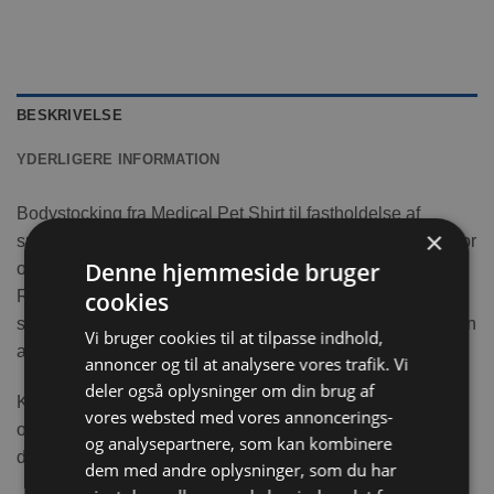
BESKRIVELSE
YDERLIGERE INFORMATION
Bodystocking fra Medical Pet Shirt til fastholdelse af
×
sugende underlag og med velcrolukning bag på, kan derfor
Denne hjemmeside bruger
også bruges som løbetidsbind og ved inkontinens.
Ribkanter som sidder tæt til ben og hals er i lækker
cookies
strækbar bomuldskvalitet, så den er behagelig for din kanin
Vi bruger cookies til at tilpasse indhold,
at have på.
annoncer og til at analysere vores trafik. Vi
deler også oplysninger om din brug af
Kaniner som er blevet neutraliseret eller har fået en anden
vores websted med vores annoncerings-
operation, kan have meget glæde af en bodystocking, da
og analysepartnere, som kan kombinere
den gør at din kanin ikke kan slikke eller kradse i såret.
dem med andre oplysninger, som du har