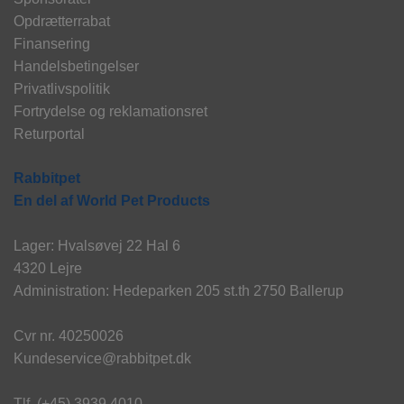
Opdrætterrabat
Finansering
Handelsbetingelser
Privatlivspolitik
Fortrydelse og reklamationsret
Returportal
Rabbitpet
En del af World Pet Products
Lager: Hvalsøvej 22 Hal 6
4320 Lejre
Administration: Hedeparken 205 st.th 2750 Ballerup
Cvr nr. 40250026
Kundeservice@rabbitpet.dk
Tlf. (+45) 3939 4010