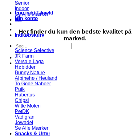
efter:
Senior
Indoor
Log ind / Tilmeld
Se Alle Mærker
Min konto
Hø
Her finder du kun den bedste kvalitet på
Indkøbskurv
marked.
Søg
Science Selective
efter:
JR Farm
Versale Laga
Høbidder
Bunny Nature
Alpinehø / Heuland
To Gode Naboer
Puik
Hubertus
Chipsi
Witte Molen
PetDK
Vadigran
Jowadel
Se Alle Mærker
Snacks & Urter