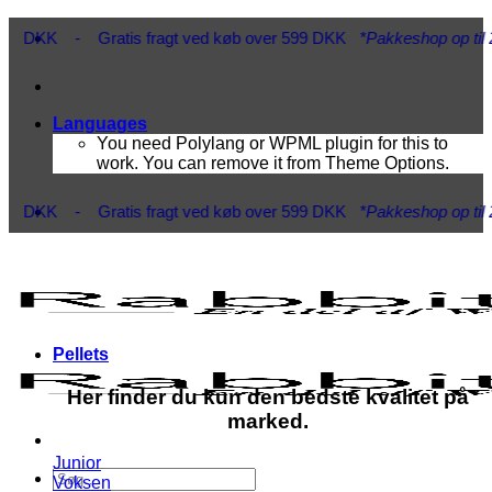
Fortsæt
 DKK - Gratis fragt ved køb over 599 DKK
*Pakkeshop op til 20 kg*
-
til
indhold
Languages
You need Polylang or WPML plugin for this to
work. You can remove it from Theme Options.
 DKK - Gratis fragt ved køb over 599 DKK
*Pakkeshop op til 20 kg*
-
Pellets
Her finder du kun den bedste kvalitet på
marked.
Junior
Søg
Voksen