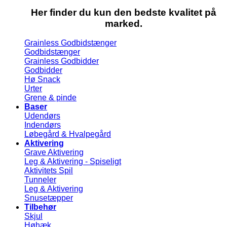
Her finder du kun den bedste kvalitet på
marked.
Grainless Godbidstænger
Godbidstænger
Grainless Godbidder
Godbidder
Hø Snack
Urter
Grene & pinde
Baser
Udendørs
Indendørs
Løbegård & Hvalpegård
Aktivering
Grave Aktivering
Leg & Aktivering - Spiseligt
Aktivitets Spil
Tunneler
Leg & Aktivering
Snusetæpper
Tilbehør
Skjul
Høhæk