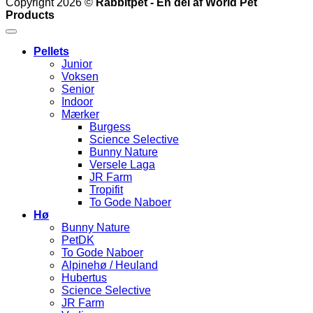
Copyright 2026 ©
Rabbitpet - En del af World Pet
Products
Pellets
Junior
Voksen
Senior
Indoor
Mærker
Burgess
Science Selective
Bunny Nature
Versele Laga
JR Farm
Tropifit
To Gode Naboer
Hø
Bunny Nature
PetDK
To Gode Naboer
Alpinehø / Heuland
Hubertus
Science Selective
JR Farm