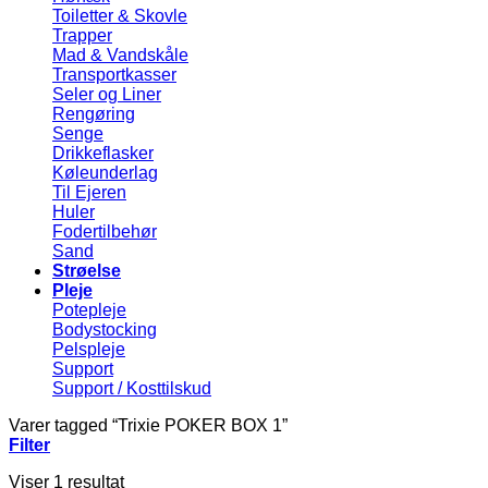
Toiletter & Skovle
Trapper
Mad & Vandskåle
Transportkasser
Seler og Liner
Rengøring
Senge
Drikkeflasker
Køleunderlag
Til Ejeren
Huler
Fodertilbehør
Sand
Strøelse
Pleje
Potepleje
Bodystocking
Pelspleje
Support
Support / Kosttilskud
Varer tagged “Trixie POKER BOX 1”
Filter
Viser 1 resultat