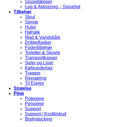
Snusetæpper
Leg & Aktivering – Spiseligt
Tilbehør
Skjul
Senge
Huler
Høhæk
Mad & Vandskåle
Drikkeflasker
Fodertilbehør
Toiletter & Skovle
Transportkasser
Seler og Liner
Køleunderlag
Trapper
Rengøring
Til Ejeren
Strøelse
Pleje
Potepleje
Pelspleje
Support
Support / Kosttilskud
Bodystocking