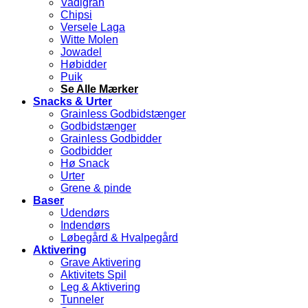
Vadigran
Chipsi
Versele Laga
Witte Molen
Jowadel
Høbidder
Puik
Se Alle Mærker
Snacks & Urter
Grainless Godbidstænger
Godbidstænger
Grainless Godbidder
Godbidder
Hø Snack
Urter
Grene & pinde
Baser
Udendørs
Indendørs
Løbegård & Hvalpegård
Aktivering
Grave Aktivering
Aktivitets Spil
Leg & Aktivering
Tunneler