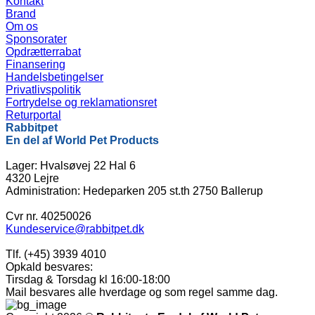
Kontakt
Brand
Om os
Sponsorater
Opdrætterrabat
Finansering
Handelsbetingelser
Privatlivspolitik
Fortrydelse og reklamationsret
Returportal
Rabbitpet
En del af World Pet Products
Lager: Hvalsøvej 22 Hal 6
4320 Lejre
Administration: Hedeparken 205 st.th 2750 Ballerup
Cvr nr. 40250026
Kundeservice@rabbitpet.dk
Tlf. (+45) 3939 4010
Opkald besvares:
Tirsdag & Torsdag kl 16:00-18:00
Mail besvares alle hverdage og som regel samme dag.