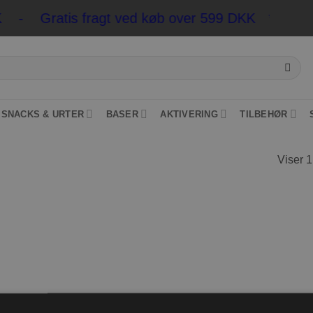
KK - Gratis fragt ved køb over 599 DKK
*Pakkesho
SNACKS & URTER
BASER
AKTIVERING
TILBEHØR
Viser 1