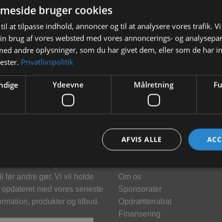
meside bruger cookies
til at tilpasse indhold, annoncer og til at analysere vores trafik. V
in brug af vores websted med vores annoncerings- og analysepa
d andre oplysninger, som du har givet dem, eller som de har in
nester.
Privatlivspolitik
ndige
Ydeevne
Målretning
Fu
hedsbrev
Information
AFVIS ALLE
ACC
meld dig vores nyhedsbrev og
Kontakt
klusive tilbud og få tilbud på
Brand
l før andre gør. Vi vil holde
Om os
 opdateret med vores seneste
Sponsorater
ormation, produkter og tilbud.
Opdrætterrabat
Finansering