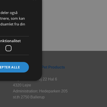
i deler også
rtnere, som kan
dsamlet fra din
nktionalitet
Rabbitpet
EPTER ALLE
En del af World Pet Products
Lager: Hvalsøvej 22 Hal 6
4320 Lejre
Administration: Hedeparken 205
st.th 2750 Ballerup