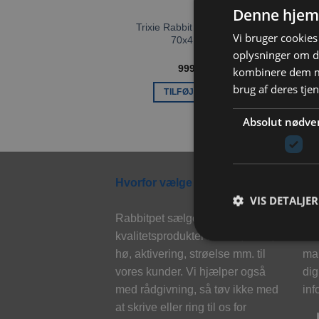
Denne hjem
Trixie Rabbit Feeding Station
Vi bruger cookies 
70x41x47 cm
oplysninger om d
999,00
kr.
kombinere dem me
brug af deres tje
TILFØJ TIL KURV
Absolut nødve
Hvorfor vælge Rabbitpet?
Ny
VIS DETALJER
Rabbitpet sælger ikke kun
Til
kvalitetsprodukter såsom, foder,
eks
hø, aktivering, strøelse mm. til
mai
vores kunder. Vi hjælper også
dig
med rådgivning, så tøv ikke med
inf
at skrive eller ring til os for