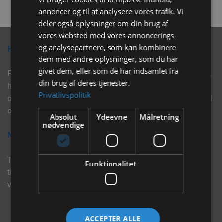
annoncer og til at analysere vores trafik. Vi
deler også oplysninger om din brug af
vores websted med vores annoncerings-
og analysepartnere, som kan kombinere
Hvorfor vælge Rabbitpet?
dem med andre oplysninger, som du har
givet dem, eller som de har indsamlet fra
Rabbitpet sælger ikke kun kvalitetsprodukter såsom, foder,
din brug af deres tjenester.
hø, aktivering, strøelse mm. til vores kunder. Vi hjælper
Privatlivspolitik
også med rådgivning, så tøv ikke med at skrive eller ring til
os for hjælp..
Absolut
Ydeevne
Målretning
nødvendige
Nyhedsbrev
Tilmeld dig vores nyhedsbrev og eksklusive tilbud og få
Funktionalitet
tilbud på mail før andre gør. Vi vil holde dig opdateret med
vores seneste information, produkter og tilbud.
ACCEPTER ALLE