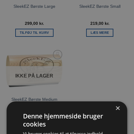
SleekEZ Børste Large
SleekEZ Børste Small
299,00
kr.
219,00
kr.
TILFØJ TIL KURV
LÆS MERE
Tilføj til
ønskeliste
IKKE PÅ LAGER
SleekEZ Børste Medium
×
Denne hjemmeside bruger
259,00
kr.
cookies
LÆS MERE
Vi bruger cookies til at tilpasse indhold,