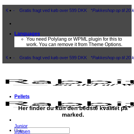
Fortsæt
- Gratis fragt ved køb over 599 DKK
*Pakkeshop op til 20 kg*
- Hur
til
indhold
Languages
You need Polylang or WPML plugin for this to
work. You can remove it from Theme Options.
- Gratis fragt ved køb over 599 DKK
*Pakkeshop op til 20 kg*
- Hur
Pellets
Her finder du kun den bedste kvalitet på
marked.
Junior
Søg
Voksen