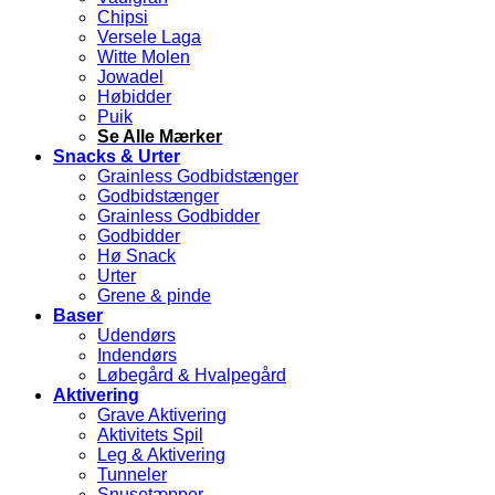
Chipsi
Versele Laga
Witte Molen
Jowadel
Høbidder
Puik
Se Alle Mærker
Snacks & Urter
Grainless Godbidstænger
Godbidstænger
Grainless Godbidder
Godbidder
Hø Snack
Urter
Grene & pinde
Baser
Udendørs
Indendørs
Løbegård & Hvalpegård
Aktivering
Grave Aktivering
Aktivitets Spil
Leg & Aktivering
Tunneler
Snusetæpper