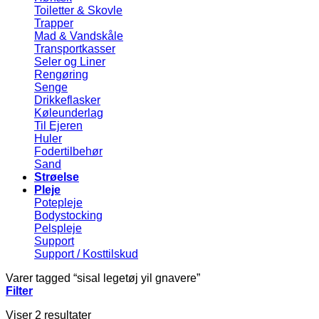
Toiletter & Skovle
Trapper
Mad & Vandskåle
Transportkasser
Seler og Liner
Rengøring
Senge
Drikkeflasker
Køleunderlag
Til Ejeren
Huler
Fodertilbehør
Sand
Strøelse
Pleje
Potepleje
Bodystocking
Pelspleje
Support
Support / Kosttilskud
Varer tagged “sisal legetøj yil gnavere”
Filter
Viser 2 resultater