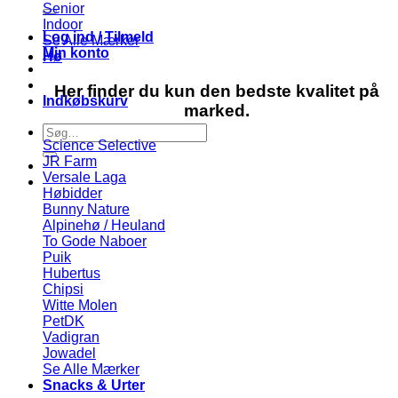
efter:
Senior
Indoor
Log ind / Tilmeld
Se Alle Mærker
Min konto
Hø
Her finder du kun den bedste kvalitet på
Indkøbskurv
marked.
Søg
Science Selective
efter:
JR Farm
Versale Laga
Høbidder
Bunny Nature
Alpinehø / Heuland
To Gode Naboer
Puik
Hubertus
Chipsi
Witte Molen
PetDK
Vadigran
Jowadel
Se Alle Mærker
Snacks & Urter