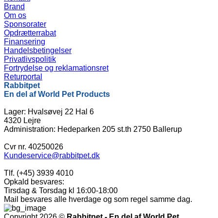
Brand
Om os
Sponsorater
Opdrætterrabat
Finansering
Handelsbetingelser
Privatlivspolitik
Fortrydelse og reklamationsret
Returportal
Rabbitpet
En del af World Pet Products
Lager: Hvalsøvej 22 Hal 6
4320 Lejre
Administration: Hedeparken 205 st.th 2750 Ballerup
Cvr nr. 40250026
Kundeservice@rabbitpet.dk
Tlf. (+45) 3939 4010
Opkald besvares:
Tirsdag & Torsdag kl 16:00-18:00
Mail besvares alle hverdage og som regel samme dag.
Copyright 2026 ©
Rabbitpet - En del af World Pet