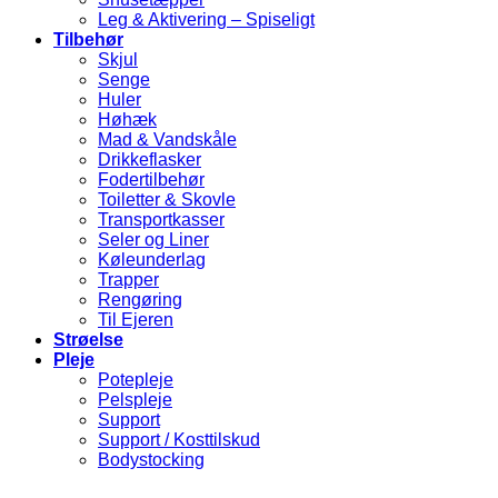
Leg & Aktivering – Spiseligt
Tilbehør
Skjul
Senge
Huler
Høhæk
Mad & Vandskåle
Drikkeflasker
Fodertilbehør
Toiletter & Skovle
Transportkasser
Seler og Liner
Køleunderlag
Trapper
Rengøring
Til Ejeren
Strøelse
Pleje
Potepleje
Pelspleje
Support
Support / Kosttilskud
Bodystocking