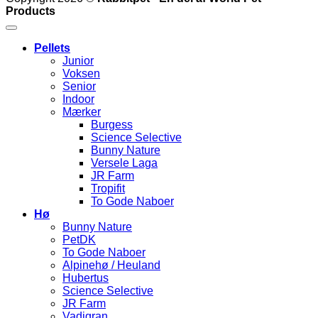
Products
Pellets
Junior
Voksen
Senior
Indoor
Mærker
Burgess
Science Selective
Bunny Nature
Versele Laga
JR Farm
Tropifit
To Gode Naboer
Hø
Bunny Nature
PetDK
To Gode Naboer
Alpinehø / Heuland
Hubertus
Science Selective
JR Farm
Vadigran