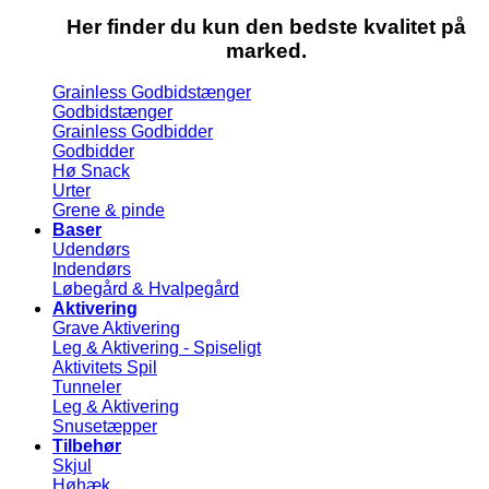
Her finder du kun den bedste kvalitet på
marked.
Grainless Godbidstænger
Godbidstænger
Grainless Godbidder
Godbidder
Hø Snack
Urter
Grene & pinde
Baser
Udendørs
Indendørs
Løbegård & Hvalpegård
Aktivering
Grave Aktivering
Leg & Aktivering - Spiseligt
Aktivitets Spil
Tunneler
Leg & Aktivering
Snusetæpper
Tilbehør
Skjul
Høhæk