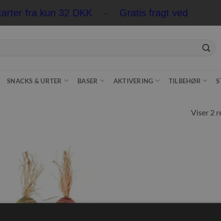
tarter fra kun 32 DKK - Gratis fragt ved køb ov
SNACKS & URTER
BASER
AKTIVERING
TILBEHØR
S
Viser 2 r
Tilføj til
ønskeliste