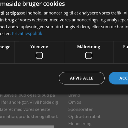
meside bruger cookies
lamingo Sisal Radise Radou 2 stk
til at tilpasse indhold, annoncer og til at analysere vores trafik. V
in brug af vores websted med vores annoncerings- og analysepa
d andre oplysninger, som du har givet dem, eller som de har in
30,00
kr.
nester.
Privatlivspolitik
TILFØJ TIL KURV
ndige
Ydeevne
Målretning
Fu
hedsbrev
Information
AFVIS ALLE
ACC
meld dig vores nyhedsbrev og
Kontakt
klusive tilbud og få tilbud på
Brand
l før andre gør. Vi vil holde dig
Om os
ateret med vores seneste
Sponsorater
ormation, produkter og tilbud.
Opdrætterrabat
Finansering