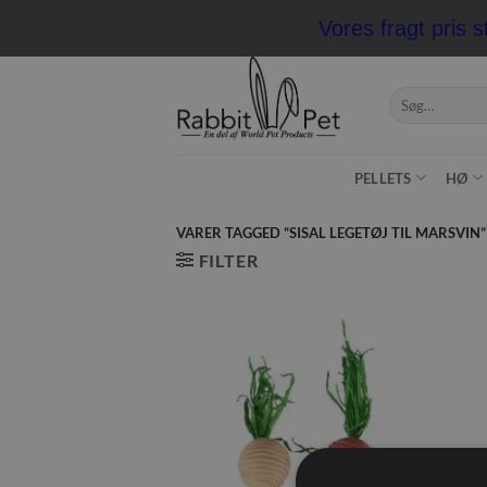
Fortsæt
Vores fragt pris s
til
indhold
Søg
efter:
PELLETS
HØ
VARER TAGGED “SISAL LEGETØJ TIL MARSVIN”
FILTER
Tilføj til
ønskeliste