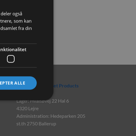
i deler også
rtnere, som kan
dsamlet fra din
nktionalitet
Rabbitpet
EPTER ALLE
En del af World Pet Products
Lager: Hvalsøvej 22 Hal 6
4320 Lejre
Administration: Hedeparken 205
st.th 2750 Ballerup