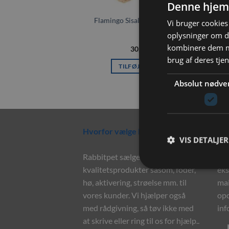
Denne hjem
Flamingo Sisal Radise Radi 2 stk
F
Vi bruger cookies 
oplysninger om d
kombinere dem me
30,00
kr.
brug af deres tje
TILFØJ TIL KURV
Absolut nødve
Hvorfor vælge Rabbitpet?
Ny
VIS DETALJER
Rabbitpet sælger ikke kun
Til
kvalitetsprodukter såsom, foder,
eks
hø, aktivering, strøelse mm. til
mai
vores kunder. Vi hjælper også
opd
med rådgivning, så tøv ikke med
inf
at skrive eller ring til os for hjælp..