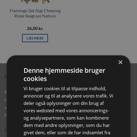
Flamingo Sat Algi Chewing
Rope Seagrass Nature
26,00
kr.
LÆS MERE
×
Denne hjemmeside bruger
Hvorfor vælge Rabbitpet?
cookies
Vi bruger cookies til at tilpasse indhold,
Rabbitpet sælger ikke kun kvalitetsprodukter såsom, foder,
annoncer og til at analysere vores trafik. Vi
hø, aktivering, strøelse mm. til vores kunder. Vi hjælper også
deler også oplysninger om din brug af
med rådgivning, så tøv ikke med at skrive eller ring til os for
vores websted med vores annoncerings-
hjælp..
og analysepartnere, som kan kombinere
dem med andre oplysninger, som du har
Nyhedsbrev
givet dem, eller som de har indsamlet fra