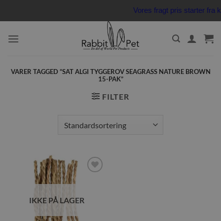
Fortsæt
Vores fragt pris starter fr
til
indhold
VARER TAGGED “SAT ALGI TYGGEROV SEAGRASS NATURE BROWN
15-PAK”
FILTER
Tilføj til
ønskeliste
IKKE PÅ LAGER