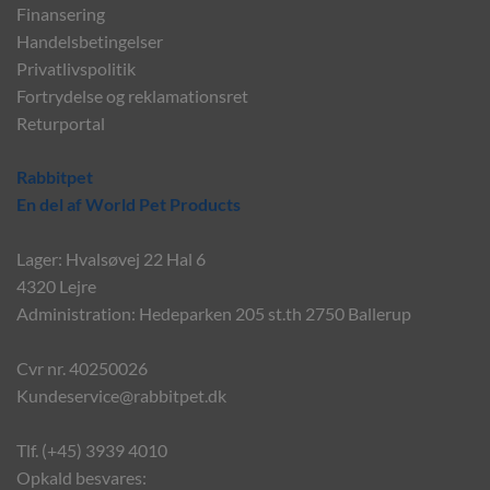
Finansering
Handelsbetingelser
Privatlivspolitik
Fortrydelse og reklamationsret
Returportal
Rabbitpet
En del af World Pet Products
Lager: Hvalsøvej 22 Hal 6
4320 Lejre
Administration: Hedeparken 205 st.th 2750 Ballerup
Cvr nr. 40250026
Kundeservice@rabbitpet.dk
Tlf. (+45) 3939 4010
Opkald besvares: