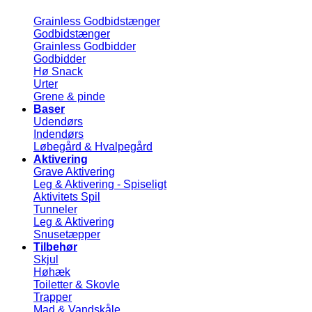
Grainless Godbidstænger
Godbidstænger
Grainless Godbidder
Godbidder
Hø Snack
Urter
Grene & pinde
Baser
Udendørs
Indendørs
Løbegård & Hvalpegård
Aktivering
Grave Aktivering
Leg & Aktivering - Spiseligt
Aktivitets Spil
Tunneler
Leg & Aktivering
Snusetæpper
Tilbehør
Skjul
Høhæk
Toiletter & Skovle
Trapper
Mad & Vandskåle