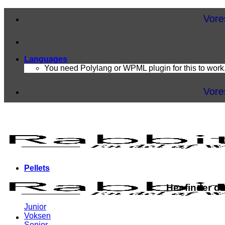
Fortsæt
Vores fragt 
til
indhold
Languages
You need Polylang or WPML plugin for this to work
Vores fragt 
Pellets
Her finder d
Junior
Voksen
Senior