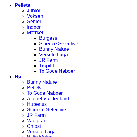
Pellets
Junior
Voksen
Senior
Indoor
Mærker
Burgess
Science Selective
Bunny Nature
Versele Laga
JR Farm
Tropifit
To Gode Naboer
Hø
Bunny Nature
PetDK
To Gode Naboer
Alpinehø / Heuland
Hubertus
Science Selective
JR Farm
Vadigran
Chipsi
Versele Laga