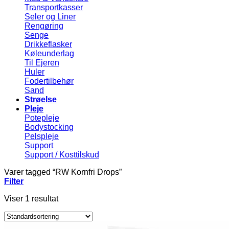
Transportkasser
Seler og Liner
Rengøring
Senge
Drikkeflasker
Køleunderlag
Til Ejeren
Huler
Fodertilbehør
Sand
Strøelse
Pleje
Potepleje
Bodystocking
Pelspleje
Support
Support / Kosttilskud
Varer tagged “RW Kornfri Drops”
Filter
Viser 1 resultat