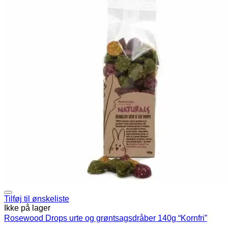
Tilføj til ønskeliste
Ikke på lager
Rosewood Drops urte og grøntsagsdråber 140g “Kornfri”