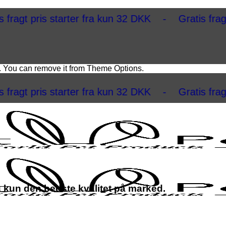
pris starter fra kun 32 DKK - Gratis fragt ved 
. You can remove it from Theme Options.
pris starter fra kun 32 DKK - Gratis fragt ved 
u kun den bedste kvalitet på marked.