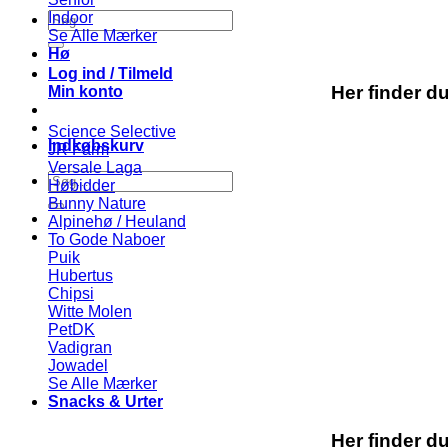
Søg
Indoor
efter:
Se Alle Mærker
Hø
Log ind / Tilmeld
Her finder d
Min konto
Science Selective
Indkøbskurv
JR Farm
Versale Laga
Søg
Høbidder
efter:
Bunny Nature
Alpinehø / Heuland
To Gode Naboer
Puik
Hubertus
Chipsi
Witte Molen
PetDK
Vadigran
Jowadel
Se Alle Mærker
Snacks & Urter
Her finder d