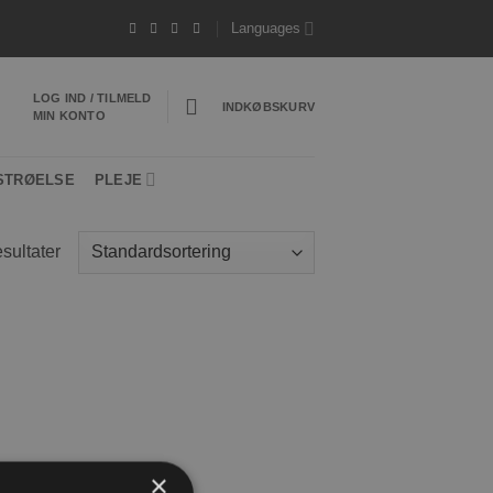
Languages
LOG IND / TILMELD
INDKØBSKURV
MIN KONTO
STRØELSE
PLEJE
esultater
×