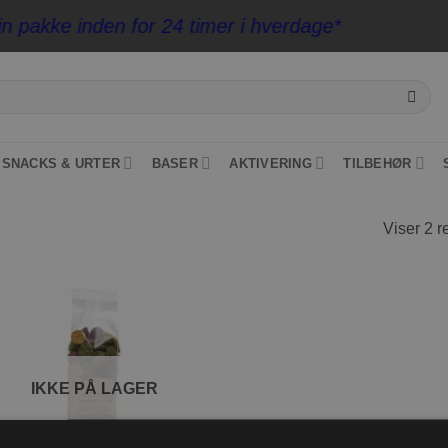
pakke inden for 24 timer i hverdage*
SNACKS & URTER
BASER
AKTIVERING
TILBEHØR
Viser 2 r
Tilføj til
ønskeliste
IKKE PÅ LAGER