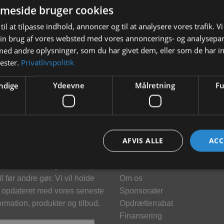
meside bruger cookies
Rosewood Drops urte og
til at tilpasse indhold, annoncer og til at analysere vores trafik. V
grøntsagsdråber 140g “Kornfri”
in brug af vores websted med vores annoncerings- og analysepa
32,00
kr.
d andre oplysninger, som du har givet dem, eller som de har in
nester.
Privatlivspolitik
LÆS MERE
ndige
Ydeevne
Målretning
Fu
hedsbrev
Information
AFVIS ALLE
ACC
meld dig vores nyhedsbrev og
Kontakt
klusive tilbud og få tilbud på
Brand
l før andre gør. Vi vil holde
Om os
 opdateret med vores seneste
Sponsorater
ormation, produkter og tilbud.
Opdrætterrabat
Finansering