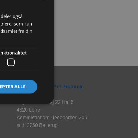
i deler også
rtnere, som kan
dsamlet fra din
nktionalitet
Rabbitpet
EPTER ALLE
En del af World Pet Products
Lager: Hvalsøvej 22 Hal 6
4320 Lejre
Administration: Hedeparken 205
st.th 2750 Ballerup