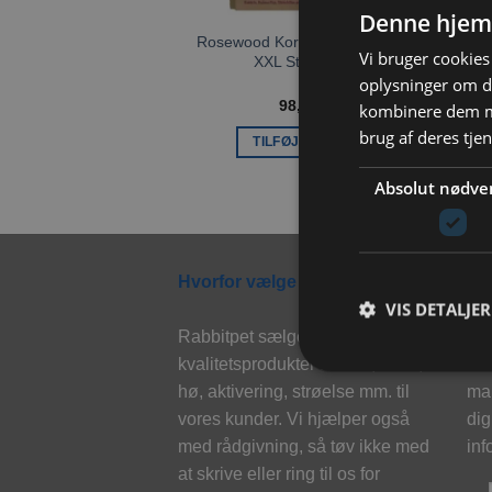
Denne hjem
Rosewood Kornfri Four Seasons
Vi bruger cookies 
XXL Sticks 450g
oplysninger om d
98,00
kr.
kombinere dem me
brug af deres tje
TILFØJ TIL KURV
Absolut nødve
Hvorfor vælge Rabbitpet?
Ny
VIS DETALJER
Rabbitpet sælger ikke kun
Til
kvalitetsprodukter såsom, foder,
eks
hø, aktivering, strøelse mm. til
mai
vores kunder. Vi hjælper også
dig
med rådgivning, så tøv ikke med
inf
at skrive eller ring til os for