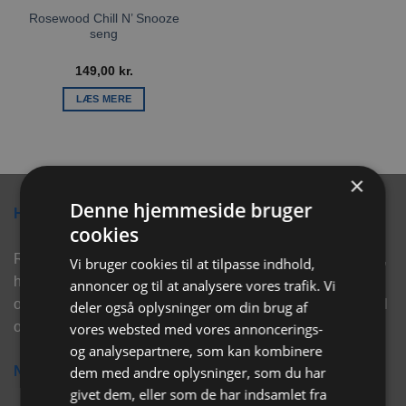
Rosewood Chill N’ Snooze
seng
149,00
kr.
LÆS MERE
×
Denne hjemmeside bruger
Hvorfor vælge Rabbitpet?
cookies
Rabbitpet sælger ikke kun kvalitetsprodukter såsom, foder,
Vi bruger cookies til at tilpasse indhold,
hø, aktivering, strøelse mm. til vores kunder. Vi hjælper
annoncer og til at analysere vores trafik. Vi
også med rådgivning, så tøv ikke med at skrive eller ring til
deler også oplysninger om din brug af
os for hjælp..
vores websted med vores annoncerings-
og analysepartnere, som kan kombinere
dem med andre oplysninger, som du har
Nyhedsbrev
givet dem, eller som de har indsamlet fra