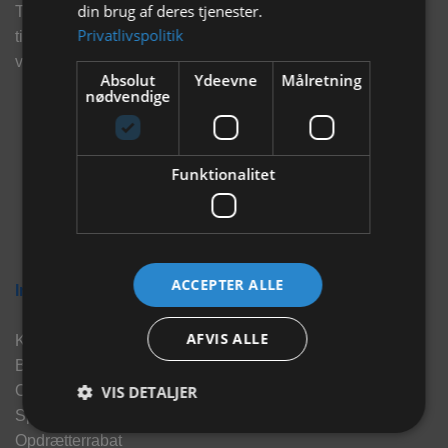
din brug af deres tjenester.
Tilmeld dig vores nyhedsbrev og eksklusive tilbud og få
Privatlivspolitik
tilbud på mail før andre gør. Vi vil holde dig opdateret med
vores seneste information, produkter og tilbud.
Absolut
Ydeevne
Målretning
nødvendige
Funktionalitet
ACCEPTER ALLE
Information
AFVIS ALLE
Kontakt
Brand
VIS DETALJER
Om os
Sponsorater
Opdrætterrabat