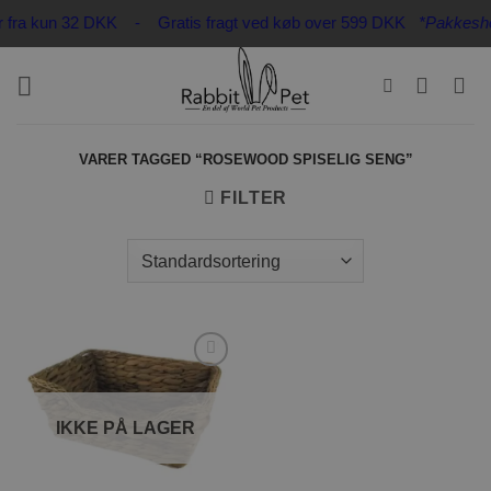
Fortsæt
er fra kun 32 DKK - Gratis fragt ved køb over 599 DKK
*Pakkeshop 
til
indhold
VARER TAGGED “ROSEWOOD SPISELIG SENG”
FILTER
Tilføj til
ønskeliste
IKKE PÅ LAGER