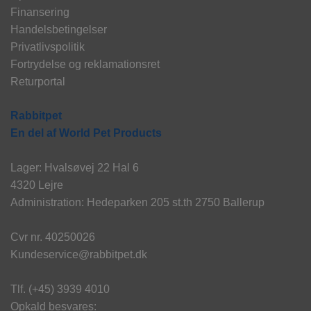
Finansering
Handelsbetingelser
Privatlivspolitik
Fortrydelse og reklamationsret
Returportal
Rabbitpet
En del af World Pet Products
Lager: Hvalsøvej 22 Hal 6
4320 Lejre
Administration: Hedeparken 205 st.th 2750 Ballerup
Cvr nr. 40250026
Kundeservice@rabbitpet.dk
Tlf. (+45) 3939 4010
Opkald besvares: