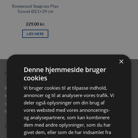
Rosewood Seagrass Play
Tunnel Ø21×29 cm
229,00
kr.
LÆS MERE
×
Denne hjemmeside bruger
Hvorfor vælge Rabbitpet?
cookies
Vi bruger cookies til at tilpasse indhold,
Rabbitpet sælger ikke kun kvalitetsprodukter såsom, foder,
annoncer og til at analysere vores trafik. Vi
hø, aktivering, strøelse mm. til vores kunder. Vi hjælper også
deler også oplysninger om din brug af
med rådgivning, så tøv ikke med at skrive eller ring til os for
vores websted med vores annoncerings-
hjælp..
og analysepartnere, som kan kombinere
dem med andre oplysninger, som du har
Nyhedsbrev
givet dem, eller som de har indsamlet fra