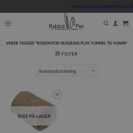
Fortsæt
Vores fragt pris starter fra ku
til
indhold
VARER TAGGED “ROSEWOOD SEAGRASS PLAY TUNNEL TIL KANIN”
FILTER
Tilføj til
ønskeliste
IKKE PÅ LAGER