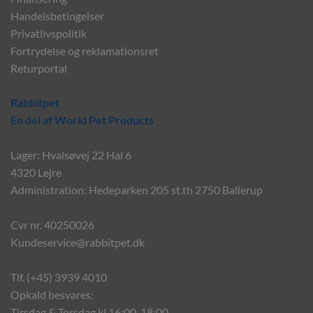
Handelsbetingelser
Privatlivspolitik
Fortrydelse og reklamationsret
Returportal
Rabbitpet
En del af World Pet Products
Lager: Hvalsøvej 22 Hal 6
4320 Lejre
Administration: Hedeparken 205 st.th 2750 Ballerup
Cvr nr. 40250026
Kundeservice@rabbitpet.dk
Tlf. (+45) 3939 4010
Opkald besvares:
Tirsdag & Torsdag kl 16:00-18:00