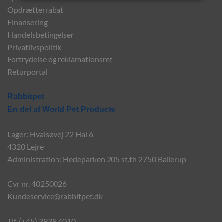
Opdrætterrabat
Finansering
Handelsbetingelser
Privatlivspolitik
Fortrydelse og reklamationsret
Returportal
Rabbitpet
En del af World Pet Products
Lager: Hvalsøvej 22 Hal 6
4320 Lejre
Administration: Hedeparken 205 st.th 2750 Ballerup
Cvr nr. 40250026
Kundeservice@rabbitpet.dk
Tlf. (+45) 3939 4010