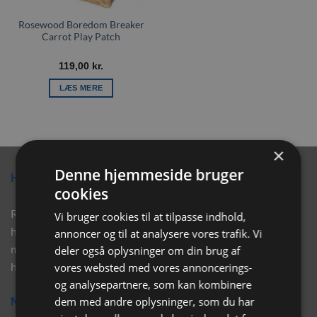
Rosewood Boredom Breaker
Carrot Play Patch
119,00
kr.
LÆS MERE
×
Denne hjemmeside bruger
Hvorfor vælge Rabbitpet?
cookies
Rabbitpet sælger ikke kun kvalitetsprodukter såsom, foder,
Vi bruger cookies til at tilpasse indhold,
hø, aktivering, strøelse mm. til vores kunder. Vi hjælper også
annoncer og til at analysere vores trafik. Vi
med rådgivning, så tøv ikke med at skrive eller ring til os for
deler også oplysninger om din brug af
hjælp..
vores websted med vores annoncerings-
og analysepartnere, som kan kombinere
dem med andre oplysninger, som du har
Nyhedsbrev