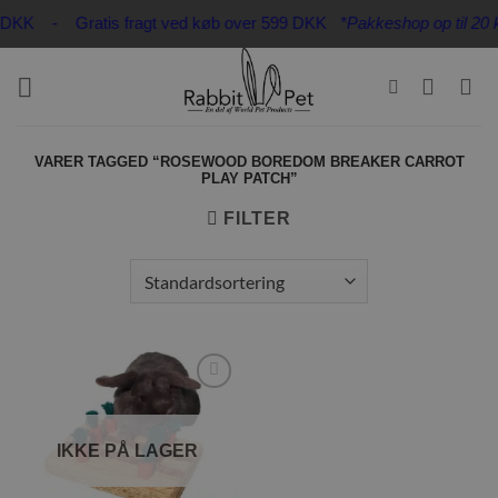
Fortsæt
32 DKK - Gratis fragt ved køb over 599 DKK
*Pakkeshop op til 20 kg
til
indhold
VARER TAGGED “ROSEWOOD BOREDOM BREAKER CARROT
PLAY PATCH”
FILTER
Tilføj til
ønskeliste
IKKE PÅ LAGER