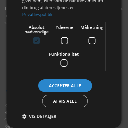
givet dem, eller som de har indsamlet fra
din brug af deres tjenester.
Tilmeld dig vores nyhedsbrev og eksklusive tilbud og få tilbud
Privatlivspolitik
på mail før andre gør. Vi vil holde dig opdateret med vores
seneste information, produkter og tilbud.
Absolut
Ydeevne
Målretning
nødvendige
Funktionalitet
ACCEPTER ALLE
Information
AFVIS ALLE
Kontakt
Brand
VIS DETALJER
Om os
Sponsorater