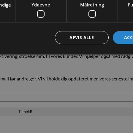
ndige
Ydeevne
Målretning
Fu
AFVIS ALLE
ACC
tivering, strøelse mm. til vores kunder. Vi hjælper også med rådgiv
 mail før andre gør. Vi vil holde dig opdateret med vores seneste 