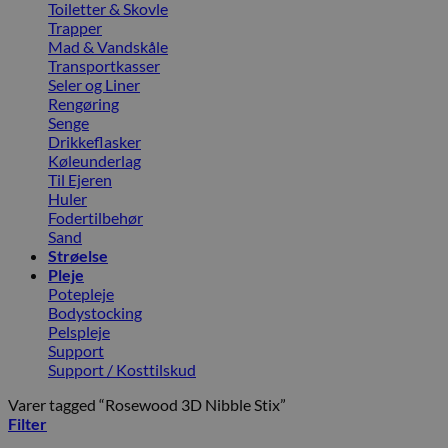
Toiletter & Skovle
Trapper
Mad & Vandskåle
Transportkasser
Seler og Liner
Rengøring
Senge
Drikkeflasker
Køleunderlag
Til Ejeren
Huler
Fodertilbehør
Sand
Strøelse
Pleje
Potepleje
Bodystocking
Pelspleje
Support
Support / Kosttilskud
Varer tagged “Rosewood 3D Nibble Stix”
Filter