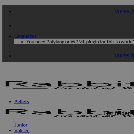
Fortsæt
Vores fragt pris
til
indhold
Languages
You need Polylang or WPML plugin for this to work.
Vores fragt pris
Pellets
Her finder 
Junior
Voksen