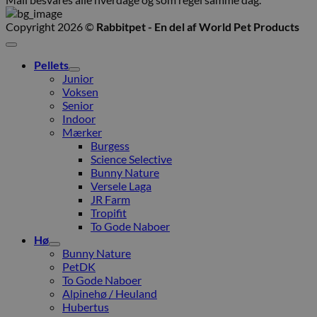
Copyright 2026 ©
Rabbitpet - En del af World Pet Products
Pellets
Junior
Voksen
Senior
Indoor
Mærker
Burgess
Science Selective
Bunny Nature
Versele Laga
JR Farm
Tropifit
To Gode Naboer
Hø
Bunny Nature
PetDK
To Gode Naboer
Alpinehø / Heuland
Hubertus