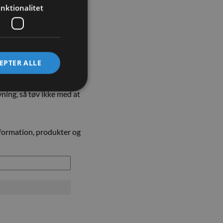
nktionalitet
EPTER ALLE
ning, så tøv ikke med at
information, produkter og