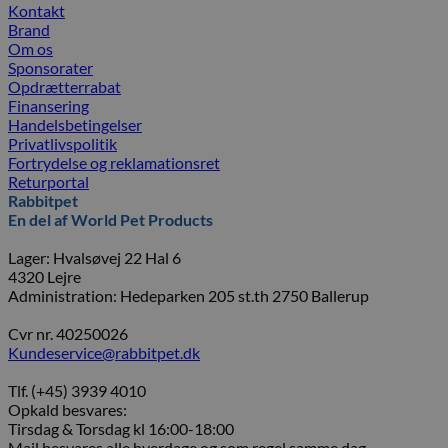
Kontakt
Brand
Om os
Sponsorater
Opdrætterrabat
Finansering
Handelsbetingelser
Privatlivspolitik
Fortrydelse og reklamationsret
Returportal
Rabbitpet
En del af World Pet Products
Lager: Hvalsøvej 22 Hal 6
4320 Lejre
Administration: Hedeparken 205 st.th 2750 Ballerup
Cvr nr. 40250026
Kundeservice@rabbitpet.dk
Tlf. (+45) 3939 4010
Opkald besvares:
Tirsdag & Torsdag kl 16:00-18:00
Mail besvares alle hverdage og som regel samme dag.