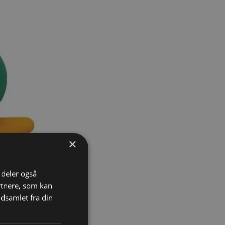
×
i deler også
rtnere, som kan
dsamlet fra din