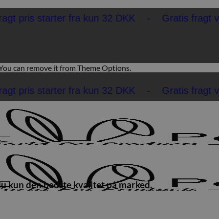
 starter fra kun 32 DKK - Gratis fragt ved køb
 You can remove it from Theme Options.
 starter fra kun 32 DKK - Gratis fragt ved køb
du kun den bedste kvalitet på marked.