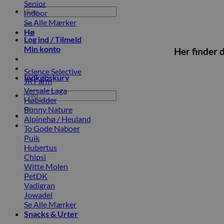
Senior
Søg
Indoor
efter:
Se Alle Mærker
Hø
Log ind / Tilmeld
Min konto
Her finder 
Science Selective
Indkøbskurv
JR Farm
Versale Laga
Søg
Høbidder
efter:
Bunny Nature
Alpinehø / Heuland
To Gode Naboer
Puik
Hubertus
Chipsi
Witte Molen
PetDK
Vadigran
Jowadel
Se Alle Mærker
Snacks & Urter