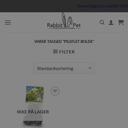
Fortsæt
Vores fragt pris starter fr
til
indhold
VARER TAGGED “PILEFLET BOLDE”
FILTER
Tilføj til
ønskeliste
IKKE PÅ LAGER