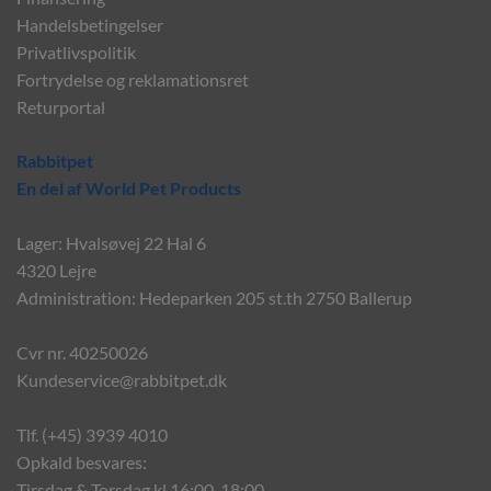
Handelsbetingelser
Privatlivspolitik
Fortrydelse og reklamationsret
Returportal
Rabbitpet
En del af World Pet Products
Lager: Hvalsøvej 22 Hal 6
4320 Lejre
Administration: Hedeparken 205 st.th 2750 Ballerup
Cvr nr. 40250026
Kundeservice@rabbitpet.dk
Tlf. (+45) 3939 4010
Opkald besvares:
Tirsdag & Torsdag kl 16:00-18:00