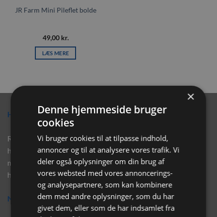
JR Farm Mini Pileflet bolde
49,00
kr.
LÆS MERE
×
Denne hjemmeside bruger
Hvorfor vælge Rabbitpet?
cookies
Vi bruger cookies til at tilpasse indhold,
Rabbitpet sælger ikke kun kvalitetsprodukter såsom, foder,
annoncer og til at analysere vores trafik. Vi
hø, aktivering, strøelse mm. til vores kunder. Vi hjælper også
deler også oplysninger om din brug af
med rådgivning, så tøv ikke med at skrive eller ring til os for
vores websted med vores annoncerings-
hjælp..
og analysepartnere, som kan kombinere
dem med andre oplysninger, som du har
Nyhedsbrev
givet dem, eller som de har indsamlet fra