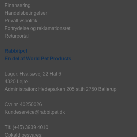
Finansering
Handelsbetingelser
Privatlivspolitik
Fortrydelse og reklamationsret
Returportal
Rabbitpet
En del af World Pet Products
Lager: Hvalsøvej 22 Hal 6
4320 Lejre
Administration: Hedeparken 205 st.th 2750 Ballerup
Cvr nr. 40250026
Kundeservice@rabbitpet.dk
Tlf. (+45) 3939 4010
Opkald besvares: