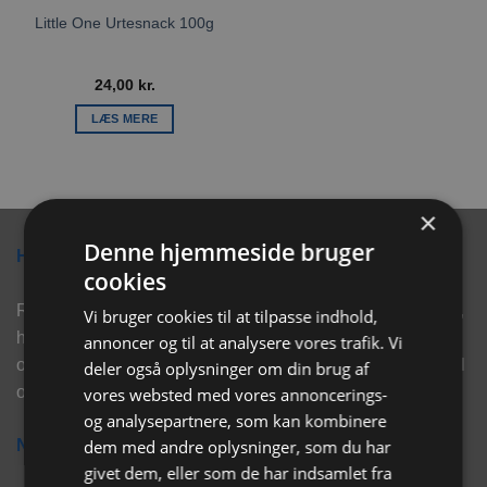
Little One Urtesnack 100g
24,00
kr.
LÆS MERE
×
Denne hjemmeside bruger
Hvorfor vælge Rabbitpet?
cookies
Rabbitpet sælger ikke kun kvalitetsprodukter såsom, foder,
Vi bruger cookies til at tilpasse indhold,
hø, aktivering, strøelse mm. til vores kunder. Vi hjælper
annoncer og til at analysere vores trafik. Vi
også med rådgivning, så tøv ikke med at skrive eller ring til
deler også oplysninger om din brug af
os for hjælp..
vores websted med vores annoncerings-
og analysepartnere, som kan kombinere
dem med andre oplysninger, som du har
Nyhedsbrev
givet dem, eller som de har indsamlet fra