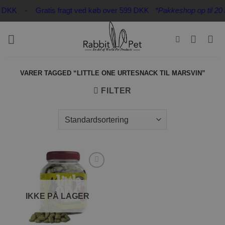
Fortsæt
 32 DKK - Gratis fragt ved køb over 599 DKK
*Pakkeshop op til 20 k
til
indhold
VARER TAGGED “LITTLE ONE URTESNACK TIL MARSVIN”
FILTER
Tilføj til
ønskeliste
IKKE PÅ LAGER