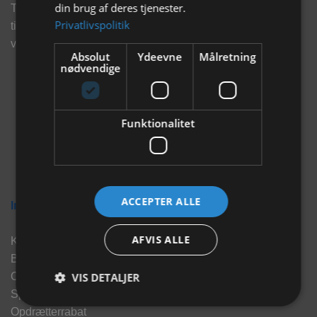
din brug af deres tjenester.
Tilmeld dig vores nyhedsbrev og eksklusive tilbud og få
Privatlivspolitik
tilbud på mail før andre gør. Vi vil holde dig opdateret med
vores seneste information, produkter og tilbud.
Absolut
Ydeevne
Målretning
nødvendige
Funktionalitet
ACCEPTER ALLE
Information
AFVIS ALLE
Kontakt
Brand
VIS DETALJER
Om os
Sponsorater
Opdrætterrabat